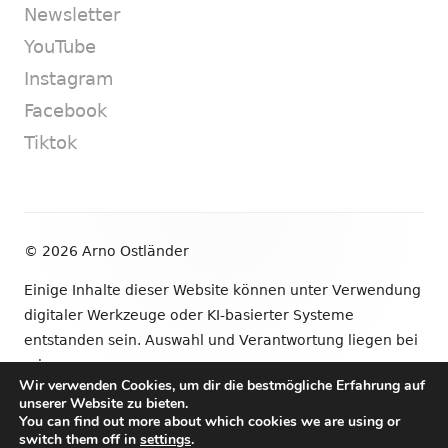
Newsletter
YouTube
Instagram
Facebook
Tiktok
Footer
© 2026 Arno Ostländer
Inhalt
Einige Inhalte dieser Website können unter Verwendung
digitaler Werkzeuge oder KI-basierter Systeme
entstanden sein. Auswahl und Verantwortung liegen bei
mir.
Wir verwenden Cookies, um dir die bestmögliche Erfahrung auf
unserer Website zu bieten.
•
Verwendet
Tiny Framework
•
Anmelden
You can find out more about which cookies we are using or
switch them off in
settings
.
Newsletter
YouTube
Instagram
Facebook
Tik