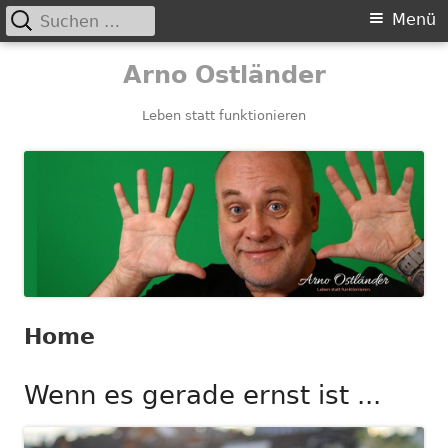
Suchen
Primäres
Menü
nach:
Menü
Springe
Arno Ostländer
zum
Inhalt
Leben statt funktionieren
Home
Wenn es gerade ernst ist ...