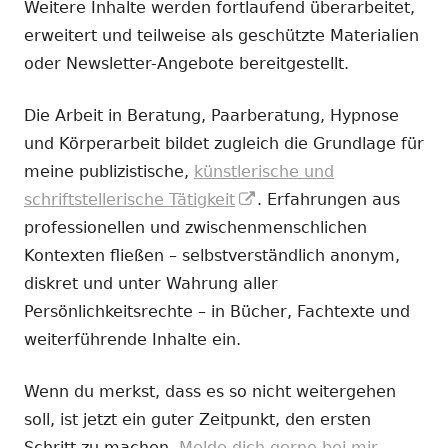
Weitere Inhalte werden fortlaufend überarbeitet,
erweitert und teilweise als geschützte Materialien
oder Newsletter-Angebote bereitgestellt.
Die Arbeit in Beratung, Paarberatung, Hypnose
und Körperarbeit bildet zugleich die Grundlage für
meine publizistische,
künstlerische und
In
schriftstellerische Tätigkeit
. Erfahrungen aus
neuem
professionellen und zwischenmenschlichen
Fenster
Kontexten fließen – selbstverständlich anonym,
öffnen
diskret und unter Wahrung aller
Persönlichkeitsrechte – in Bücher, Fachtexte und
weiterführende Inhalte ein.
Wenn du merkst, dass es so nicht weitergehen
soll, ist jetzt ein guter Zeitpunkt, den ersten
Schritt zu machen.
Melde dich gerne bei mir.