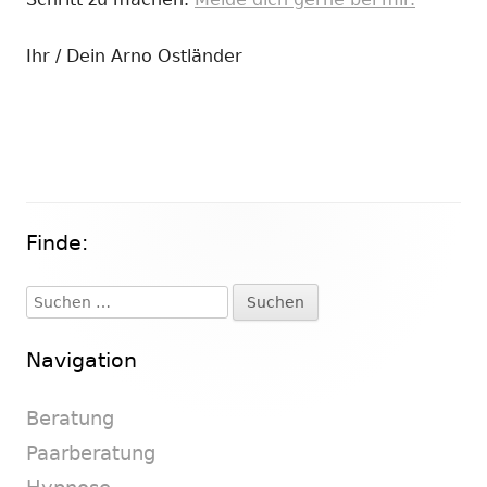
Ihr / Dein Arno Ostländer
Finde:
Haupt-
Seitenleiste
Suchen
nach:
Navigation
Beratung
Paarberatung