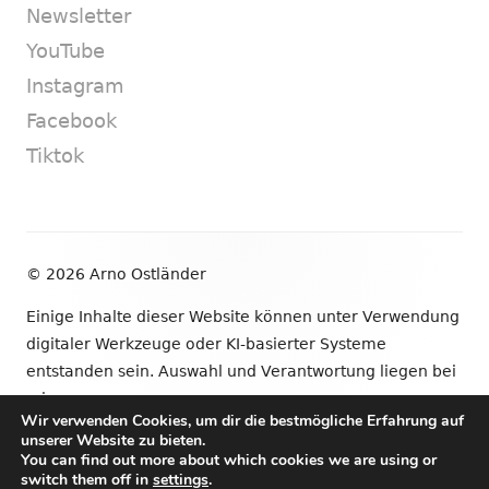
Newsletter
YouTube
Instagram
Facebook
Tiktok
Footer
© 2026 Arno Ostländer
Inhalt
Einige Inhalte dieser Website können unter Verwendung
digitaler Werkzeuge oder KI-basierter Systeme
entstanden sein. Auswahl und Verantwortung liegen bei
mir.
Wir verwenden Cookies, um dir die bestmögliche Erfahrung auf
unserer Website zu bieten.
•
Verwendet
Tiny Framework
•
Anmelden
You can find out more about which cookies we are using or
switch them off in
settings
.
Newsletter
YouTube
Instagram
Facebook
Tik