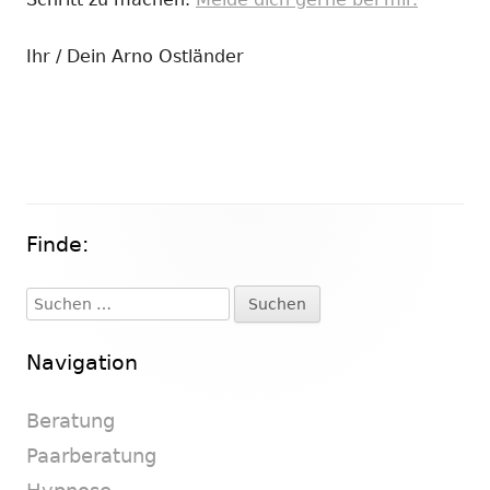
Ihr / Dein Arno Ostländer
Finde:
Haupt-
Seitenleiste
Suchen
nach:
Navigation
Beratung
Paarberatung