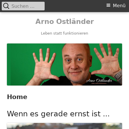
Suchen
Primäres
Menü
nach:
Menü
Springe
Arno Ostländer
zum
Inhalt
Leben statt funktionieren
Home
Wenn es gerade ernst ist ...