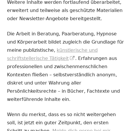
Weitere Inhalte werden fortlaufend überarbeitet,
erweitert und teilweise als geschützte Materialien
oder Newsletter-Angebote bereitgestellt.
Die Arbeit in Beratung, Paarberatung, Hypnose
und Körperarbeit bildet zugleich die Grundlage für
meine publizistische,
künstlerische und
In
schriftstellerische Tätigkeit
. Erfahrungen aus
neuem
professionellen und zwischenmenschlichen
Fenster
Kontexten fließen – selbstverständlich anonym,
öffnen
diskret und unter Wahrung aller
Persönlichkeitsrechte – in Bücher, Fachtexte und
weiterführende Inhalte ein.
Wenn du merkst, dass es so nicht weitergehen
soll, ist jetzt ein guter Zeitpunkt, den ersten
Schritt zu machen.
Melde dich gerne bei mir.