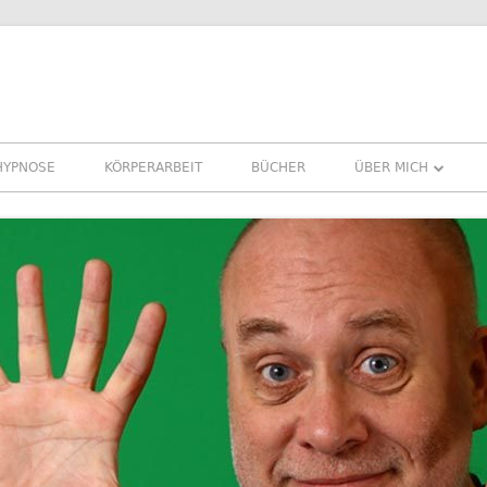
HYPNOSE
KÖRPERARBEIT
BÜCHER
ÜBER MICH
ÜBER MICH
REFERENZEN ERFA
PRESSE
NEWSLETTER