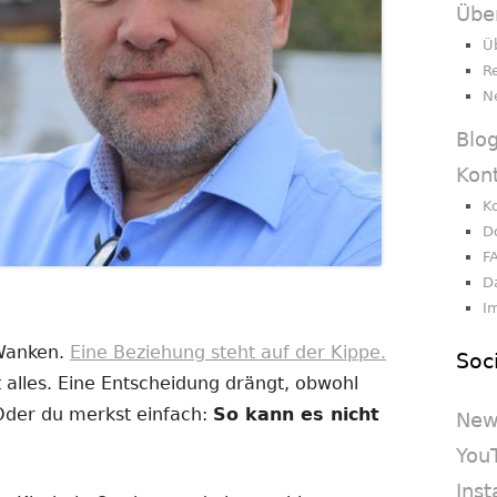
Übe
Ü
R
N
Blo
Kon
K
D
F
D
I
 Wanken.
Eine Beziehung steht auf der Kippe.
Soc
 alles. Eine Entscheidung drängt, obwohl
 Oder du merkst einfach:
So kann es nicht
New
You
Ins