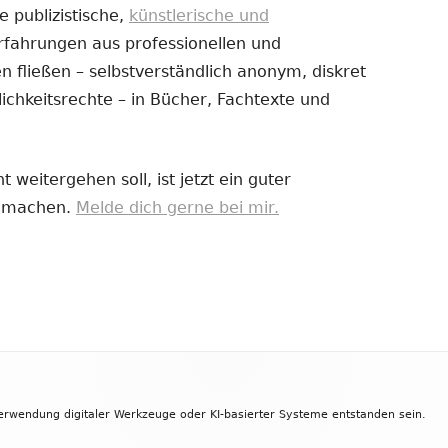
e publizistische,
künstlerische und
Erfahrungen aus professionellen und
uem
 fließen – selbstverständlich anonym, diskret
nster
ichkeitsrechte – in Bücher, Fachtexte und
fnen
 weitergehen soll, ist jetzt ein guter
zu machen.
Melde dich gerne bei mir.
Verwendung digitaler Werkzeuge oder KI-basierter Systeme entstanden sein.