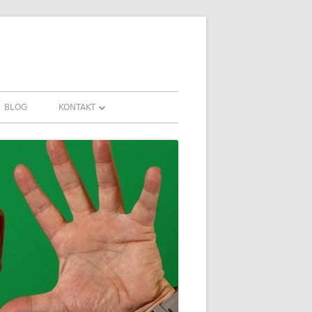
BLOG
KONTAKT
KONTAKT
HRUNGEN UND
DOWNLOADS
FAQ
DATENSCHUTZ
IMPRESSUM