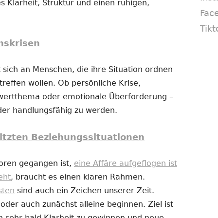
s Klarheit, Struktur und einen ruhigen,
Fac
Tikt
nskrisen
 sich an Menschen, die ihre Situation ordnen
reffen wollen. Ob persönliche Krise,
twertthema oder emotionale Überforderung –
eder handlungsfähig zu werden.
itzten Beziehungssituationen
loren gegangen ist,
eine Affäre aufgeflogen ist
eht
, braucht es einen klaren Rahmen.
sten
sind auch ein Zeichen unserer Zeit.
er auch zunächst alleine beginnen. Ziel ist
n sehr bald Klarheit zu gewinnen und neue