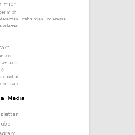
r mich
ber mich
eferenzen Erfahrungen und Presse
ewsletter
g
takt
ontakt
ownloads
AQ
atenschutz
mpressum
ial Media
sletter
Tube
tagram