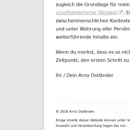
zugleich die Grundlage für mein
In
schriftstellerische Tätigkeit
. 
ne
zwischenmenschlichen Kontexten
Fe
und unter Wahrung aller Persönl
öf
weiterführende Inhalte ein.
Wenn du merkst, dass es so nicht
Zeitpunkt, den ersten Schritt 
Ihr / Dein Arno Ostländer
Footer
© 2026 Arno Ostländer
Inhalt
Einige Inhalte dieser Website können unter 
Auswahl und Verantwortung liegen bei mir.