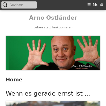
Suchen
Primäres
Menü
nach:
Menü
Springe
Arno Ostländer
zum
Inhalt
Leben statt funktionieren
Home
Wenn es gerade ernst ist ...