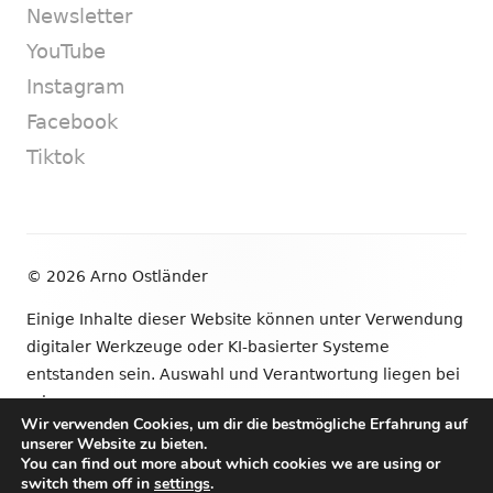
Newsletter
YouTube
Instagram
Facebook
Tiktok
Footer
© 2026 Arno Ostländer
Inhalt
Einige Inhalte dieser Website können unter Verwendung
digitaler Werkzeuge oder KI-basierter Systeme
entstanden sein. Auswahl und Verantwortung liegen bei
mir.
Wir verwenden Cookies, um dir die bestmögliche Erfahrung auf
unserer Website zu bieten.
•
Verwendet
Tiny Framework
•
Anmelden
You can find out more about which cookies we are using or
switch them off in
settings
.
Newsletter
YouTube
Instagram
Facebook
Tik