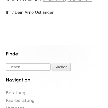
Ihr / Dein Arno Ostländer
Finde:
Haupt-
Seitenleiste
Suchen
nach:
Navigation
Beratung
Paarberatung