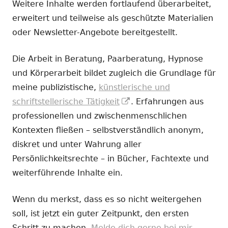
Weitere Inhalte werden fortlaufend überarbeitet,
erweitert und teilweise als geschützte Materialien
oder Newsletter-Angebote bereitgestellt.
Die Arbeit in Beratung, Paarberatung, Hypnose
und Körperarbeit bildet zugleich die Grundlage für
meine publizistische,
künstlerische und
In
schriftstellerische Tätigkeit
. Erfahrungen aus
neuem
professionellen und zwischenmenschlichen
Fenster
Kontexten fließen – selbstverständlich anonym,
öffnen
diskret und unter Wahrung aller
Persönlichkeitsrechte – in Bücher, Fachtexte und
weiterführende Inhalte ein.
Wenn du merkst, dass es so nicht weitergehen
soll, ist jetzt ein guter Zeitpunkt, den ersten
Schritt zu machen.
Melde dich gerne bei mir.