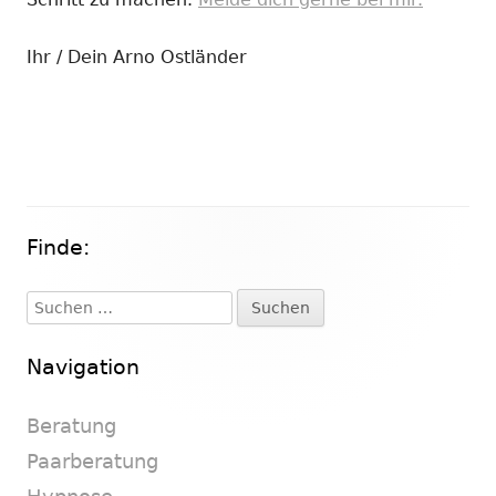
Ihr / Dein Arno Ostländer
Finde:
Haupt-
Seitenleiste
Suchen
nach:
Navigation
Beratung
Paarberatung