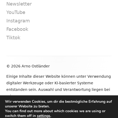
Newsletter
YouTube
Instagram
Facebook
Tiktok
Footer
© 2026 Arno Ostländer
Inhalt
Einige Inhalte dieser Website können unter Verwendung
digitaler Werkzeuge oder KI-basierter Systeme
entstanden sein. Auswahl und Verantwortung liegen bei
mir.
Wir verwenden Cookies, um dir die bestmögliche Erfahrung auf
unserer Website zu bieten.
•
Verwendet
Tiny Framework
•
Anmelden
You can find out more about which cookies we are using or
switch them off in
settings
.
Newsletter
YouTube
Instagram
Facebook
Tik