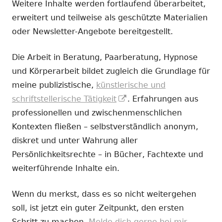
Weitere Inhalte werden fortlaufend überarbeitet,
erweitert und teilweise als geschützte Materialien
oder Newsletter-Angebote bereitgestellt.
Die Arbeit in Beratung, Paarberatung, Hypnose
und Körperarbeit bildet zugleich die Grundlage für
meine publizistische,
künstlerische und
In
schriftstellerische Tätigkeit
. Erfahrungen aus
neuem
professionellen und zwischenmenschlichen
Fenster
Kontexten fließen – selbstverständlich anonym,
öffnen
diskret und unter Wahrung aller
Persönlichkeitsrechte – in Bücher, Fachtexte und
weiterführende Inhalte ein.
Wenn du merkst, dass es so nicht weitergehen
soll, ist jetzt ein guter Zeitpunkt, den ersten
Schritt zu machen.
Melde dich gerne bei mir.