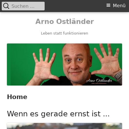
Suchen
Primäres
Menü
nach:
Menü
Springe
Arno Ostländer
zum
Inhalt
Leben statt funktionieren
Home
Wenn es gerade ernst ist ...