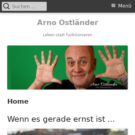
Suchen
Primäres
Menü
nach:
Menü
Springe
Arno Ostländer
zum
Inhalt
Leben statt funktionieren
Home
Wenn es gerade ernst ist ...