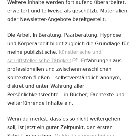
Weitere Inhalte werden fortlaufend überarbeitet,
erweitert und teilweise als geschützte Materialien
oder Newsletter-Angebote bereitgestellt.
Die Arbeit in Beratung, Paarberatung, Hypnose
und Körperarbeit bildet zugleich die Grundlage für
meine publizistische,
künstlerische und
In
schriftstellerische Tätigkeit
. Erfahrungen aus
neuem
professionellen und zwischenmenschlichen
Fenster
Kontexten fließen – selbstverständlich anonym,
öffnen
diskret und unter Wahrung aller
Persönlichkeitsrechte – in Bücher, Fachtexte und
weiterführende Inhalte ein.
Wenn du merkst, dass es so nicht weitergehen
soll, ist jetzt ein guter Zeitpunkt, den ersten
Schritt zu machen.
Melde dich gerne bei mir.