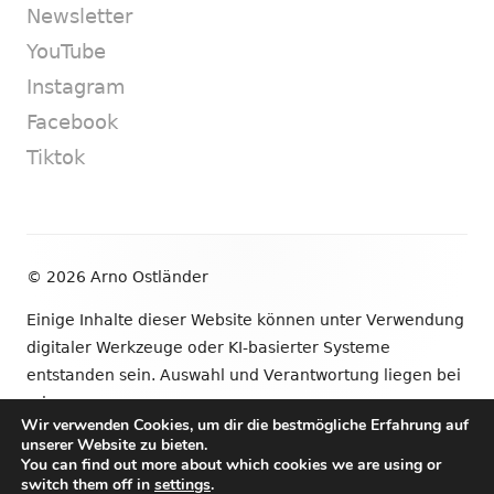
Newsletter
YouTube
Instagram
Facebook
Tiktok
Footer
© 2026 Arno Ostländer
Inhalt
Einige Inhalte dieser Website können unter Verwendung
digitaler Werkzeuge oder KI-basierter Systeme
entstanden sein. Auswahl und Verantwortung liegen bei
mir.
Wir verwenden Cookies, um dir die bestmögliche Erfahrung auf
unserer Website zu bieten.
•
Verwendet
Tiny Framework
•
Anmelden
You can find out more about which cookies we are using or
switch them off in
settings
.
Newsletter
YouTube
Instagram
Facebook
Tik