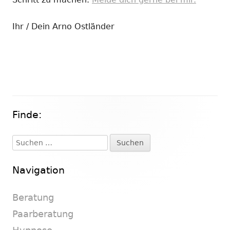
Ihr / Dein Arno Ostländer
Finde:
Haupt-
Seitenleiste
Suchen
nach:
Navigation
Beratung
Paarberatung