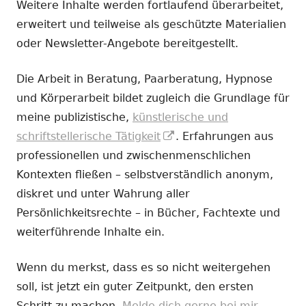
Weitere Inhalte werden fortlaufend überarbeitet,
erweitert und teilweise als geschützte Materialien
oder Newsletter-Angebote bereitgestellt.
Die Arbeit in Beratung, Paarberatung, Hypnose
und Körperarbeit bildet zugleich die Grundlage für
meine publizistische,
künstlerische und
In
schriftstellerische Tätigkeit
. Erfahrungen aus
neuem
professionellen und zwischenmenschlichen
Fenster
Kontexten fließen – selbstverständlich anonym,
öffnen
diskret und unter Wahrung aller
Persönlichkeitsrechte – in Bücher, Fachtexte und
weiterführende Inhalte ein.
Wenn du merkst, dass es so nicht weitergehen
soll, ist jetzt ein guter Zeitpunkt, den ersten
Schritt zu machen.
Melde dich gerne bei mir.