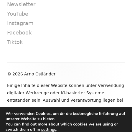
Newsletter
YouTube
Instagram
Facebook
Tiktok
Footer
© 2026 Arno Ostländer
Inhalt
Einige Inhalte dieser Website können unter Verwendung
digitaler Werkzeuge oder KI-basierter Systeme
entstanden sein. Auswahl und Verantwortung liegen bei
mir.
Wir verwenden Cookies, um dir die bestmögliche Erfahrung auf
unserer Website zu bieten.
•
Verwendet
Tiny Framework
•
Anmelden
You can find out more about which cookies we are using or
switch them off in
settings
.
Newsletter
YouTube
Instagram
Facebook
Tik