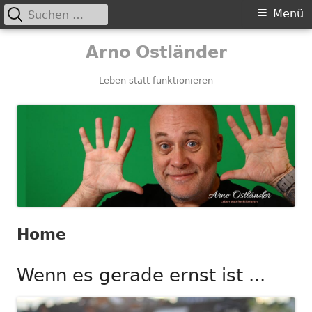
Suchen
Primäres
Menü
nach:
Menü
Springe
Arno Ostländer
zum
Inhalt
Leben statt funktionieren
Home
Wenn es gerade ernst ist ...