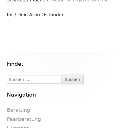
Ihr / Dein Arno Ostländer
Finde:
Haupt-
Seitenleiste
Suchen
nach:
Navigation
Beratung
Paarberatung