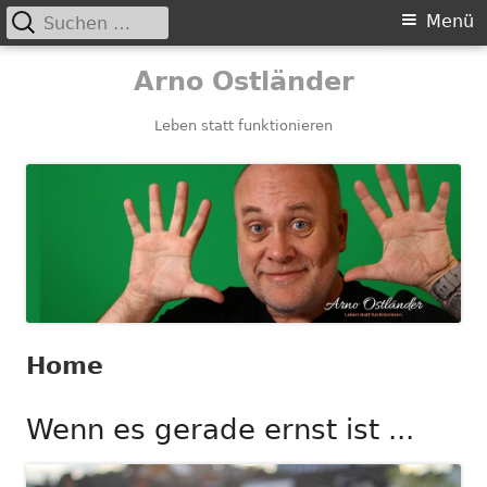
Suchen
Primäres
Menü
nach:
Menü
Springe
Arno Ostländer
zum
Inhalt
Leben statt funktionieren
Home
Wenn es gerade ernst ist ...