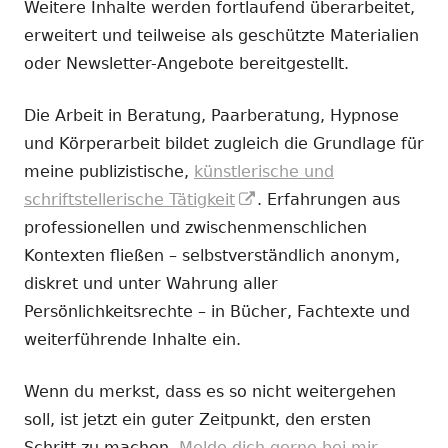
Weitere Inhalte werden fortlaufend überarbeitet,
erweitert und teilweise als geschützte Materialien
oder Newsletter-Angebote bereitgestellt.
Die Arbeit in Beratung, Paarberatung, Hypnose
und Körperarbeit bildet zugleich die Grundlage für
meine publizistische,
künstlerische und
In
schriftstellerische Tätigkeit
. Erfahrungen aus
neuem
professionellen und zwischenmenschlichen
Fenster
Kontexten fließen – selbstverständlich anonym,
öffnen
diskret und unter Wahrung aller
Persönlichkeitsrechte – in Bücher, Fachtexte und
weiterführende Inhalte ein.
Wenn du merkst, dass es so nicht weitergehen
soll, ist jetzt ein guter Zeitpunkt, den ersten
Schritt zu machen.
Melde dich gerne bei mir.