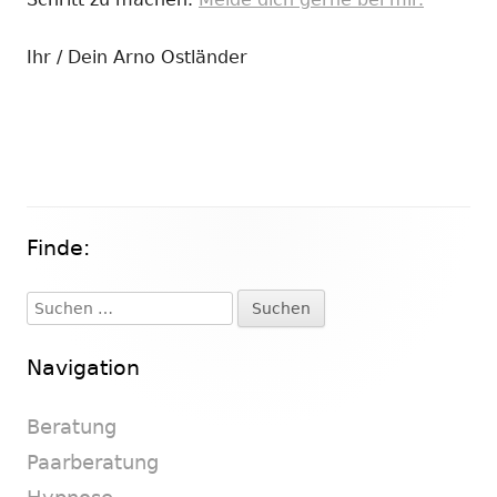
Ihr / Dein Arno Ostländer
Finde:
Haupt-
Seitenleiste
Suchen
nach:
Navigation
Beratung
Paarberatung