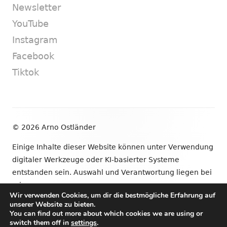
Newsletter
YouTube
Instagram
Facebook
Tiktok
Footer
© 2026 Arno Ostländer
Inhalt
Einige Inhalte dieser Website können unter Verwendung
digitaler Werkzeuge oder KI-basierter Systeme
entstanden sein. Auswahl und Verantwortung liegen bei
mir.
Wir verwenden Cookies, um dir die bestmögliche Erfahrung auf
unserer Website zu bieten.
•
Verwendet
Tiny Framework
•
Anmelden
You can find out more about which cookies we are using or
switch them off in
settings
.
Newsletter
YouTube
Instagram
Facebook
Tik