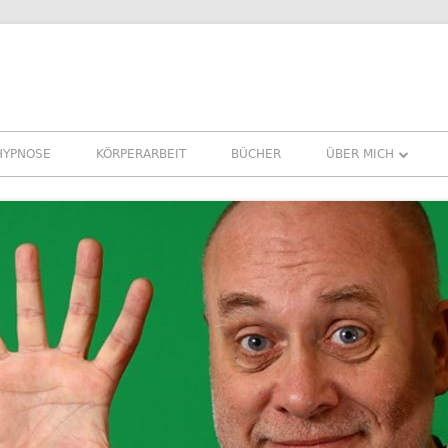
HYPNOSE
KÖRPERARBEIT
BÜCHER
ÜBER MICH
ÜBER MICH
REFERENZEN ERFA
PRESSE
NEWSLETTER