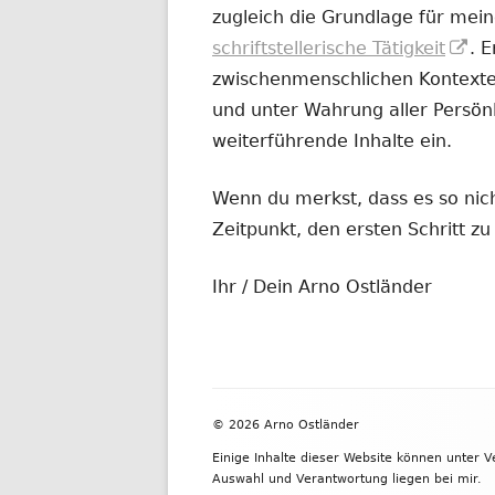
zugleich die Grundlage für mein
In
schriftstellerische Tätigkeit
. 
ne
zwischenmenschlichen Kontexten
Fe
und unter Wahrung aller Persönl
öf
weiterführende Inhalte ein.
Wenn du merkst, dass es so nicht
Zeitpunkt, den ersten Schritt 
Ihr / Dein Arno Ostländer
Footer
© 2026 Arno Ostländer
Inhalt
Einige Inhalte dieser Website können unter 
Auswahl und Verantwortung liegen bei mir.