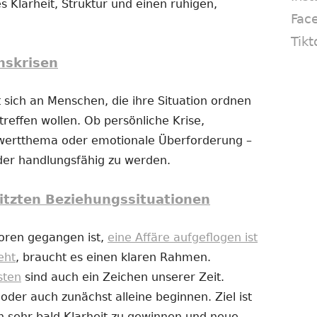
s Klarheit, Struktur und einen ruhigen,
Fac
Tikt
nskrisen
 sich an Menschen, die ihre Situation ordnen
reffen wollen. Ob persönliche Krise,
twertthema oder emotionale Überforderung –
eder handlungsfähig zu werden.
itzten Beziehungssituationen
loren gegangen ist,
eine Affäre aufgeflogen ist
eht
, braucht es einen klaren Rahmen.
sten
sind auch ein Zeichen unserer Zeit.
er auch zunächst alleine beginnen. Ziel ist
n sehr bald Klarheit zu gewinnen und neue