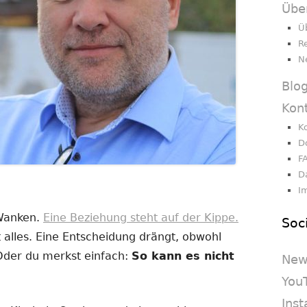
Übe
Ü
R
N
Blo
Kon
K
D
F
D
I
 Wanken.
Eine Beziehung steht auf der Kippe.
Soc
 alles. Eine Entscheidung drängt, obwohl
 Oder du merkst einfach:
So kann es nicht
New
You
Ins