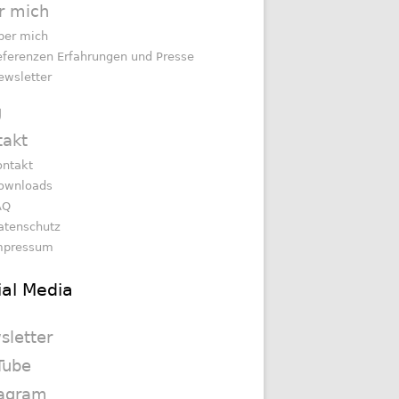
r mich
ber mich
eferenzen Erfahrungen und Presse
ewsletter
g
takt
ontakt
ownloads
AQ
atenschutz
mpressum
ial Media
sletter
Tube
tagram