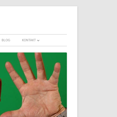
BLOG
KONTAKT
KONTAKT
HRUNGEN UND
DOWNLOADS
FAQ
DATENSCHUTZ
IMPRESSUM