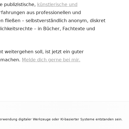
e publizistische,
künstlerische und
Erfahrungen aus professionellen und
uem
 fließen – selbstverständlich anonym, diskret
nster
ichkeitsrechte – in Bücher, Fachtexte und
fnen
 weitergehen soll, ist jetzt ein guter
zu machen.
Melde dich gerne bei mir.
Verwendung digitaler Werkzeuge oder KI-basierter Systeme entstanden sein.