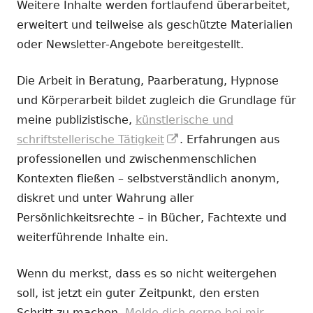
Weitere Inhalte werden fortlaufend überarbeitet,
erweitert und teilweise als geschützte Materialien
oder Newsletter-Angebote bereitgestellt.
Die Arbeit in Beratung, Paarberatung, Hypnose
und Körperarbeit bildet zugleich die Grundlage für
meine publizistische,
künstlerische und
In
schriftstellerische Tätigkeit
. Erfahrungen aus
neuem
professionellen und zwischenmenschlichen
Fenster
Kontexten fließen – selbstverständlich anonym,
öffnen
diskret und unter Wahrung aller
Persönlichkeitsrechte – in Bücher, Fachtexte und
weiterführende Inhalte ein.
Wenn du merkst, dass es so nicht weitergehen
soll, ist jetzt ein guter Zeitpunkt, den ersten
Schritt zu machen.
Melde dich gerne bei mir.