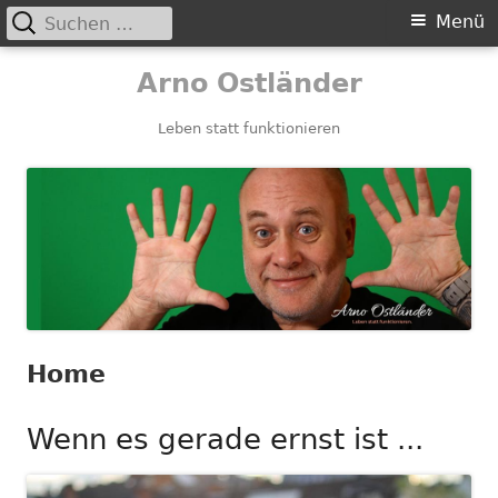
Suchen
Primäres
Menü
nach:
Menü
Springe
Arno Ostländer
zum
Inhalt
Leben statt funktionieren
Home
Wenn es gerade ernst ist ...