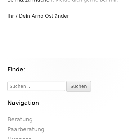
Ihr / Dein Arno Ostländer
Finde:
Haupt-
Seitenleiste
Suchen
nach:
Navigation
Beratung
Paarberatung