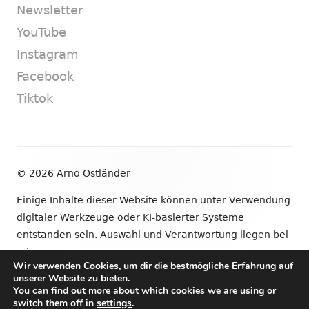
Newsletter
YouTube
Instagram
Facebook
Tiktok
Footer
© 2026 Arno Ostländer
Inhalt
Einige Inhalte dieser Website können unter Verwendung
digitaler Werkzeuge oder KI-basierter Systeme
entstanden sein. Auswahl und Verantwortung liegen bei
mir.
Wir verwenden Cookies, um dir die bestmögliche Erfahrung auf
unserer Website zu bieten.
•
Verwendet
Tiny Framework
•
Anmelden
You can find out more about which cookies we are using or
switch them off in
settings
.
Newsletter
YouTube
Instagram
Facebook
Tik