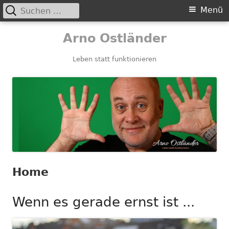
Suchen
Primäres
Menü
nach:
Menü
Springe
Arno Ostländer
zum
Inhalt
Leben statt funktionieren
Home
Wenn es gerade ernst ist ...