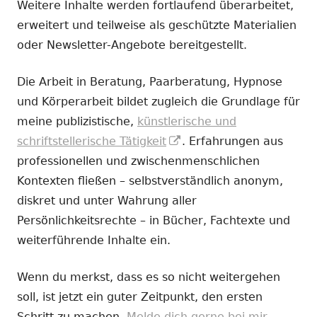
Weitere Inhalte werden fortlaufend überarbeitet,
erweitert und teilweise als geschützte Materialien
oder Newsletter-Angebote bereitgestellt.
Die Arbeit in Beratung, Paarberatung, Hypnose
und Körperarbeit bildet zugleich die Grundlage für
meine publizistische,
künstlerische und
In
schriftstellerische Tätigkeit
. Erfahrungen aus
neuem
professionellen und zwischenmenschlichen
Fenster
Kontexten fließen – selbstverständlich anonym,
öffnen
diskret und unter Wahrung aller
Persönlichkeitsrechte – in Bücher, Fachtexte und
weiterführende Inhalte ein.
Wenn du merkst, dass es so nicht weitergehen
soll, ist jetzt ein guter Zeitpunkt, den ersten
Schritt zu machen.
Melde dich gerne bei mir.