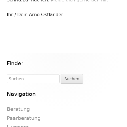
Ihr / Dein Arno Ostländer
Finde:
Haupt-
Seitenleiste
Suchen
nach:
Navigation
Beratung
Paarberatung