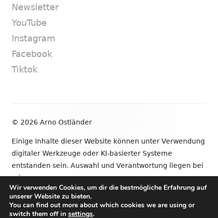
Newsletter
YouTube
Instagram
Facebook
Tiktok
Footer
© 2026 Arno Ostländer
Inhalt
Einige Inhalte dieser Website können unter Verwendung
digitaler Werkzeuge oder KI-basierter Systeme
entstanden sein. Auswahl und Verantwortung liegen bei
mir.
Wir verwenden Cookies, um dir die bestmögliche Erfahrung auf
unserer Website zu bieten.
•
Verwendet
Tiny Framework
•
Anmelden
You can find out more about which cookies we are using or
switch them off in
settings
.
Newsletter
YouTube
Instagram
Facebook
Tik