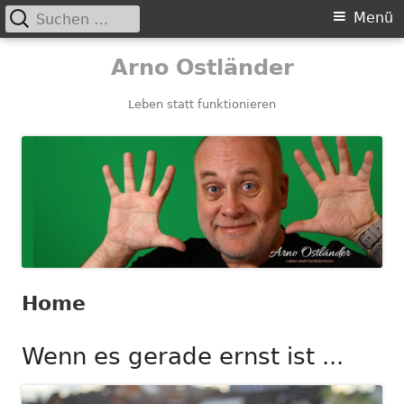
Suchen
Primäres
Menü
nach:
Menü
Springe
Arno Ostländer
zum
Inhalt
Leben statt funktionieren
Home
Wenn es gerade ernst ist ...