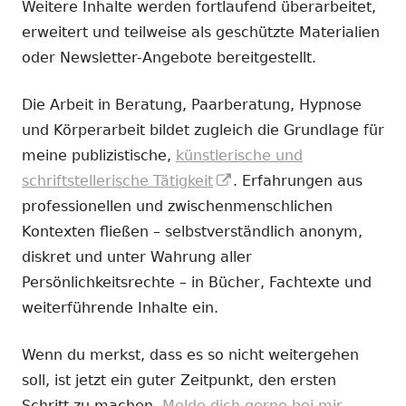
Weitere Inhalte werden fortlaufend überarbeitet,
erweitert und teilweise als geschützte Materialien
oder Newsletter-Angebote bereitgestellt.
Die Arbeit in Beratung, Paarberatung, Hypnose
und Körperarbeit bildet zugleich die Grundlage für
meine publizistische,
künstlerische und
In
schriftstellerische Tätigkeit
. Erfahrungen aus
neuem
professionellen und zwischenmenschlichen
Fenster
Kontexten fließen – selbstverständlich anonym,
öffnen
diskret und unter Wahrung aller
Persönlichkeitsrechte – in Bücher, Fachtexte und
weiterführende Inhalte ein.
Wenn du merkst, dass es so nicht weitergehen
soll, ist jetzt ein guter Zeitpunkt, den ersten
Schritt zu machen.
Melde dich gerne bei mir.