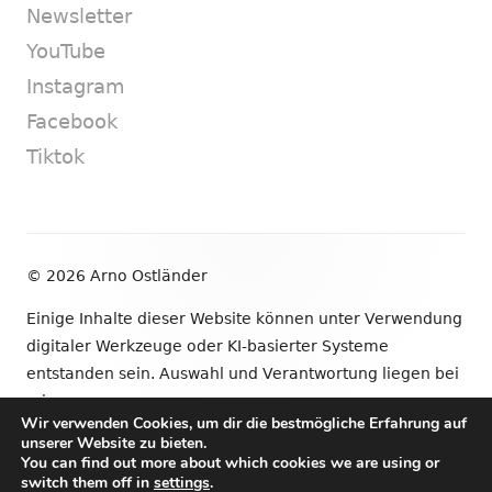
Newsletter
YouTube
Instagram
Facebook
Tiktok
Footer
© 2026 Arno Ostländer
Inhalt
Einige Inhalte dieser Website können unter Verwendung
digitaler Werkzeuge oder KI-basierter Systeme
entstanden sein. Auswahl und Verantwortung liegen bei
mir.
Wir verwenden Cookies, um dir die bestmögliche Erfahrung auf
unserer Website zu bieten.
•
Verwendet
Tiny Framework
•
Anmelden
You can find out more about which cookies we are using or
switch them off in
settings
.
Newsletter
YouTube
Instagram
Facebook
Tik