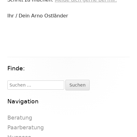
Ihr / Dein Arno Ostländer
Finde:
Haupt-
Seitenleiste
Suchen
nach:
Navigation
Beratung
Paarberatung