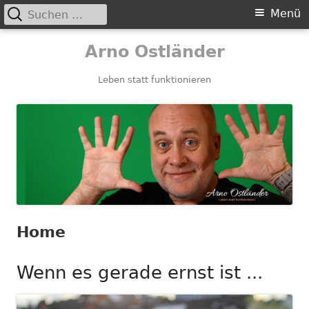
Suchen
Primäres
Menü
nach:
Menü
Springe
Arno Ostländer
zum
Inhalt
Leben statt funktionieren
Home
Wenn es gerade ernst ist ...