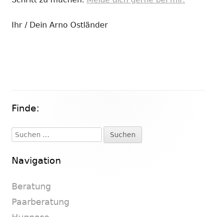
Ihr / Dein Arno Ostländer
Finde:
Haupt-
Seitenleiste
Suchen
nach:
Navigation
Beratung
Paarberatung