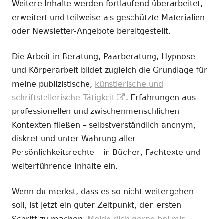
Weitere Inhalte werden fortlaufend überarbeitet,
erweitert und teilweise als geschützte Materialien
oder Newsletter-Angebote bereitgestellt.
Die Arbeit in Beratung, Paarberatung, Hypnose
und Körperarbeit bildet zugleich die Grundlage für
meine publizistische,
künstlerische und
In
schriftstellerische Tätigkeit
. Erfahrungen aus
neuem
professionellen und zwischenmenschlichen
Fenster
Kontexten fließen – selbstverständlich anonym,
öffnen
diskret und unter Wahrung aller
Persönlichkeitsrechte – in Bücher, Fachtexte und
weiterführende Inhalte ein.
Wenn du merkst, dass es so nicht weitergehen
soll, ist jetzt ein guter Zeitpunkt, den ersten
Schritt zu machen.
Melde dich gerne bei mir.