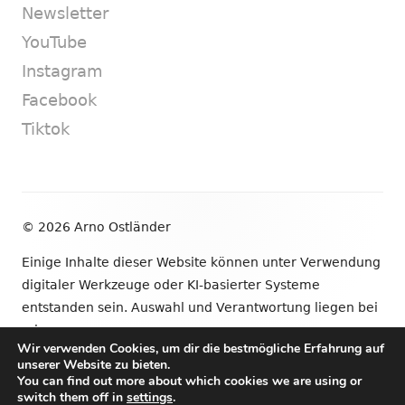
Newsletter
YouTube
Instagram
Facebook
Tiktok
Footer
© 2026 Arno Ostländer
Inhalt
Einige Inhalte dieser Website können unter Verwendung
digitaler Werkzeuge oder KI-basierter Systeme
entstanden sein. Auswahl und Verantwortung liegen bei
mir.
Wir verwenden Cookies, um dir die bestmögliche Erfahrung auf
unserer Website zu bieten.
•
Verwendet
Tiny Framework
•
Anmelden
You can find out more about which cookies we are using or
switch them off in
settings
.
Newsletter
YouTube
Instagram
Facebook
Tik