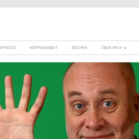
HYPNOSE
KÖRPERARBEIT
BÜCHER
ÜBER MICH
ÜBER MICH
REFERENZEN ERFA
PRESSE
NEWSLETTER