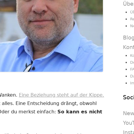
Übe
Ü
R
N
Blo
Kon
K
D
F
D
I
 Wanken.
Eine Beziehung steht auf der Kippe.
Soc
 alles. Eine Entscheidung drängt, obwohl
 Oder du merkst einfach:
So kann es nicht
New
You
Ins