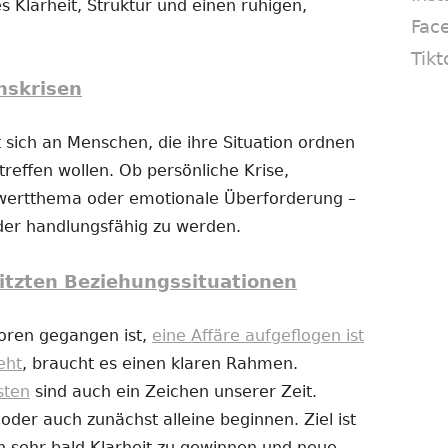
s Klarheit, Struktur und einen ruhigen,
Fac
Tikt
nskrisen
 sich an Menschen, die ihre Situation ordnen
reffen wollen. Ob persönliche Krise,
twertthema oder emotionale Überforderung –
eder handlungsfähig zu werden.
itzten Beziehungssituationen
loren gegangen ist,
eine Affäre aufgeflogen ist
eht
, braucht es einen klaren Rahmen.
sten
sind auch ein Zeichen unserer Zeit.
er auch zunächst alleine beginnen. Ziel ist
n sehr bald Klarheit zu gewinnen und neue