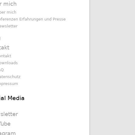
r mich
ber mich
eferenzen Erfahrungen und Presse
ewsletter
g
takt
ontakt
ownloads
AQ
atenschutz
mpressum
ial Media
sletter
Tube
tagram