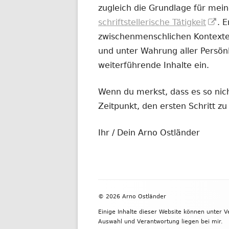
zugleich die Grundlage für mein
In
schriftstellerische Tätigkeit
. 
ne
zwischenmenschlichen Kontexten
Fe
und unter Wahrung aller Persönl
öf
weiterführende Inhalte ein.
Wenn du merkst, dass es so nicht
Zeitpunkt, den ersten Schritt 
Ihr / Dein Arno Ostländer
Footer
© 2026 Arno Ostländer
Inhalt
Einige Inhalte dieser Website können unter 
Auswahl und Verantwortung liegen bei mir.