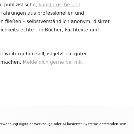
e publizistische,
künstlerische und
Erfahrungen aus professionellen und
uem
 fließen – selbstverständlich anonym, diskret
nster
ichkeitsrechte – in Bücher, Fachtexte und
fnen
 weitergehen soll, ist jetzt ein guter
zu machen.
Melde dich gerne bei mir.
Verwendung digitaler Werkzeuge oder KI-basierter Systeme entstanden sein.