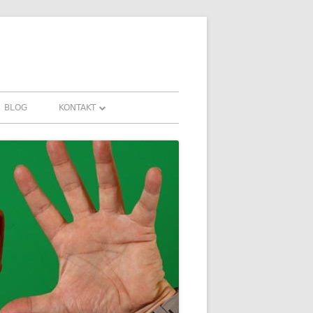
BLOG
KONTAKT
KONTAKT
HRUNGEN UND
DOWNLOADS
FAQ
DATENSCHUTZ
IMPRESSUM