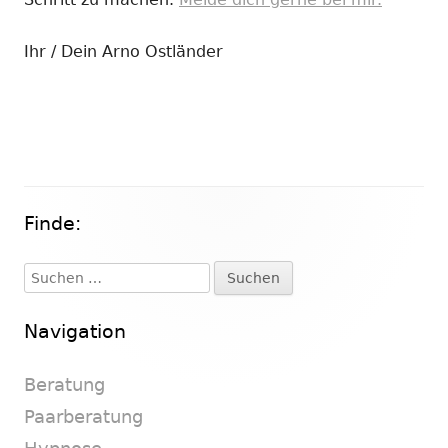
Ihr / Dein Arno Ostländer
Finde:
Haupt-
Seitenleiste
Suchen
nach:
Navigation
Beratung
Paarberatung