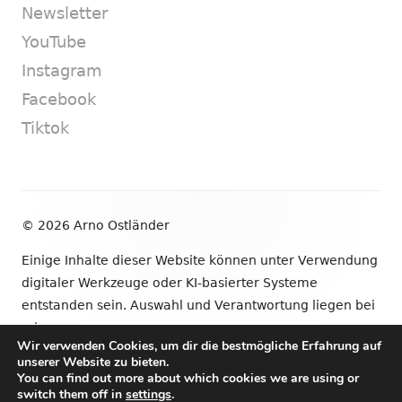
Newsletter
YouTube
Instagram
Facebook
Tiktok
Footer
© 2026 Arno Ostländer
Inhalt
Einige Inhalte dieser Website können unter Verwendung
digitaler Werkzeuge oder KI-basierter Systeme
entstanden sein. Auswahl und Verantwortung liegen bei
mir.
Wir verwenden Cookies, um dir die bestmögliche Erfahrung auf
unserer Website zu bieten.
•
Verwendet
Tiny Framework
•
Anmelden
You can find out more about which cookies we are using or
switch them off in
settings
.
Newsletter
YouTube
Instagram
Facebook
Tik