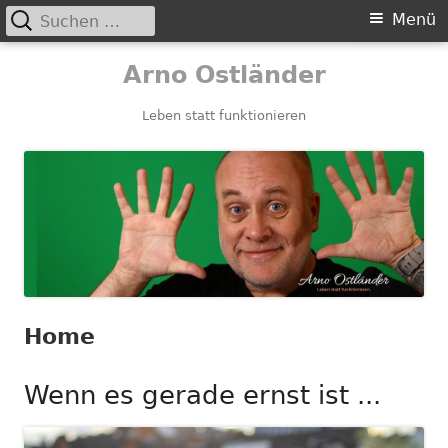
Suchen
Primäres
Menü
nach:
Menü
Springe
Arno Ostländer
zum
Inhalt
Leben statt funktionieren
Home
Wenn es gerade ernst ist ...