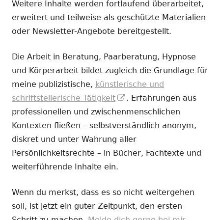
Weitere Inhalte werden fortlaufend überarbeitet,
erweitert und teilweise als geschützte Materialien
oder Newsletter-Angebote bereitgestellt.
Die Arbeit in Beratung, Paarberatung, Hypnose
und Körperarbeit bildet zugleich die Grundlage für
meine publizistische,
künstlerische und
In
schriftstellerische Tätigkeit
. Erfahrungen aus
neuem
professionellen und zwischenmenschlichen
Fenster
Kontexten fließen – selbstverständlich anonym,
öffnen
diskret und unter Wahrung aller
Persönlichkeitsrechte – in Bücher, Fachtexte und
weiterführende Inhalte ein.
Wenn du merkst, dass es so nicht weitergehen
soll, ist jetzt ein guter Zeitpunkt, den ersten
Schritt zu machen.
Melde dich gerne bei mir.