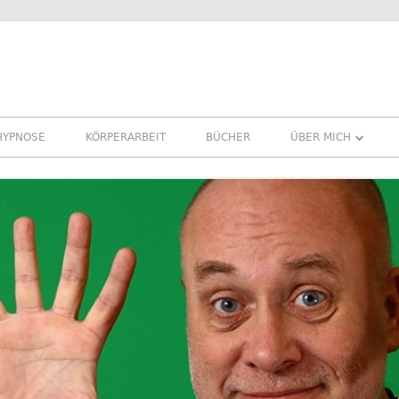
HYPNOSE
KÖRPERARBEIT
BÜCHER
ÜBER MICH
ÜBER MICH
REFERENZEN ERFA
PRESSE
NEWSLETTER