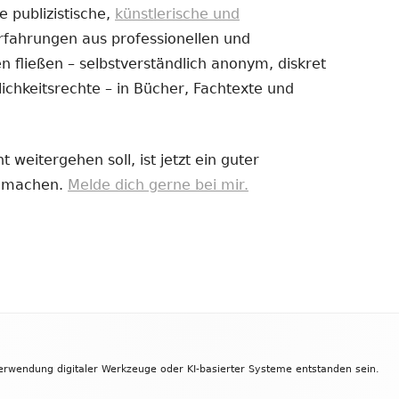
e publizistische,
künstlerische und
Erfahrungen aus professionellen und
uem
 fließen – selbstverständlich anonym, diskret
nster
ichkeitsrechte – in Bücher, Fachtexte und
fnen
 weitergehen soll, ist jetzt ein guter
zu machen.
Melde dich gerne bei mir.
Verwendung digitaler Werkzeuge oder KI-basierter Systeme entstanden sein.