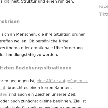
s Klarheit, Struktur und einen ruhigen,
Fac
Tikt
nskrisen
 sich an Menschen, die ihre Situation ordnen
reffen wollen. Ob persönliche Krise,
twertthema oder emotionale Überforderung –
eder handlungsfähig zu werden.
itzten Beziehungssituationen
loren gegangen ist,
eine Affäre aufgeflogen ist
eht
, braucht es einen klaren Rahmen.
sten
sind auch ein Zeichen unserer Zeit.
er auch zunächst alleine beginnen. Ziel ist
n sehr bald Klarheit zu gewinnen und neue