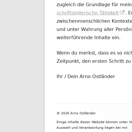
zugleich die Grundlage für mein
In
schriftstellerische Tätigkeit
. 
ne
zwischenmenschlichen Kontexten
Fe
und unter Wahrung aller Persönl
öf
weiterführende Inhalte ein.
Wenn du merkst, dass es so nicht
Zeitpunkt, den ersten Schritt 
Ihr / Dein Arno Ostländer
Footer
© 2026 Arno Ostländer
Inhalt
Einige Inhalte dieser Website können unter 
Auswahl und Verantwortung liegen bei mir.