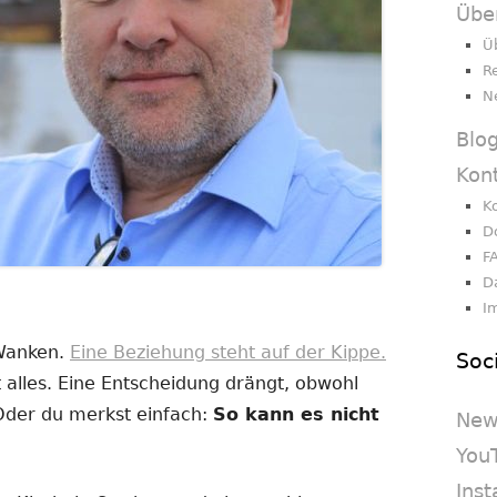
Übe
Ü
R
N
Blo
Kon
K
D
F
D
I
 Wanken.
Eine Beziehung steht auf der Kippe.
Soc
 alles. Eine Entscheidung drängt, obwohl
 Oder du merkst einfach:
So kann es nicht
New
You
Ins