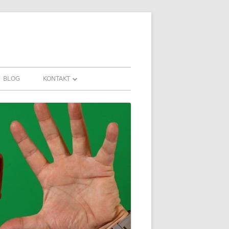
BLOG
KONTAKT
KONTAKT
HRUNGEN UND
DOWNLOADS
FAQ
DATENSCHUTZ
IMPRESSUM