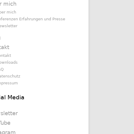
r mich
ber mich
eferenzen Erfahrungen und Presse
ewsletter
g
takt
ontakt
ownloads
AQ
atenschutz
mpressum
ial Media
sletter
Tube
tagram