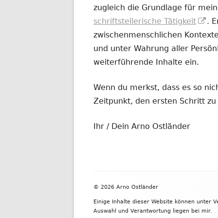
zugleich die Grundlage für mein
In
schriftstellerische Tätigkeit
. 
ne
zwischenmenschlichen Kontexten
Fe
und unter Wahrung aller Persönl
öf
weiterführende Inhalte ein.
Wenn du merkst, dass es so nicht
Zeitpunkt, den ersten Schritt 
Ihr / Dein Arno Ostländer
Footer
© 2026 Arno Ostländer
Inhalt
Einige Inhalte dieser Website können unter 
Auswahl und Verantwortung liegen bei mir.