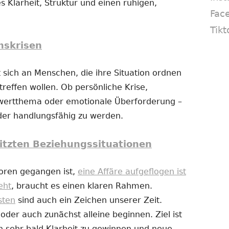
s Klarheit, Struktur und einen ruhigen,
Fac
Tikt
nskrisen
 sich an Menschen, die ihre Situation ordnen
reffen wollen. Ob persönliche Krise,
twertthema oder emotionale Überforderung –
eder handlungsfähig zu werden.
itzten Beziehungssituationen
loren gegangen ist,
eine Affäre aufgeflogen ist
eht
, braucht es einen klaren Rahmen.
sten
sind auch ein Zeichen unserer Zeit.
er auch zunächst alleine beginnen. Ziel ist
n sehr bald Klarheit zu gewinnen und neue