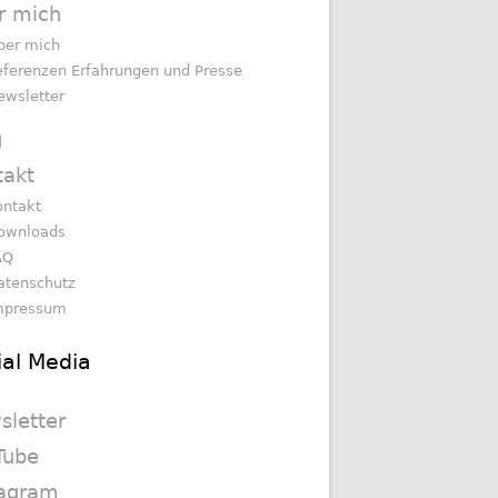
r mich
ber mich
eferenzen Erfahrungen und Presse
ewsletter
g
takt
ontakt
ownloads
AQ
atenschutz
mpressum
ial Media
sletter
Tube
tagram