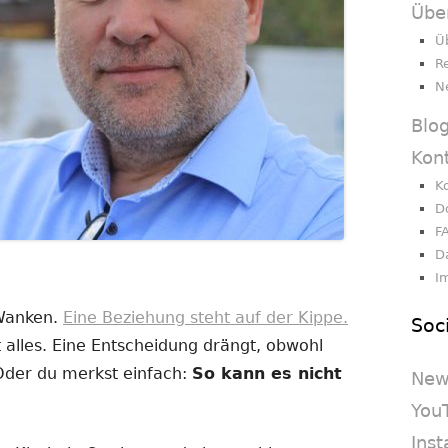
Übe
Ü
R
N
Blo
Kon
K
D
F
D
I
 Wanken.
Eine Beziehung steht auf der Kippe.
Soc
 alles. Eine Entscheidung drängt, obwohl
 Oder du merkst einfach:
So kann es nicht
New
You
Ins