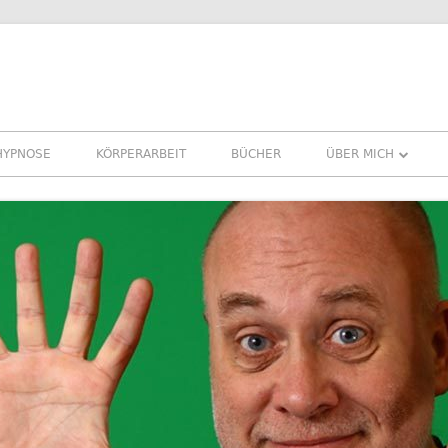
HYPNOSE
KÖRPERARBEIT
BÜCHER
ÜBER MICH
ÜBER MICH
REFERENZEN ERFA
PRESSE
NEWSLETTER