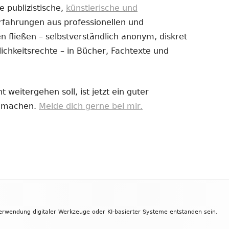
e publizistische,
künstlerische und
Erfahrungen aus professionellen und
uem
 fließen – selbstverständlich anonym, diskret
nster
ichkeitsrechte – in Bücher, Fachtexte und
fnen
 weitergehen soll, ist jetzt ein guter
zu machen.
Melde dich gerne bei mir.
Verwendung digitaler Werkzeuge oder KI-basierter Systeme entstanden sein.