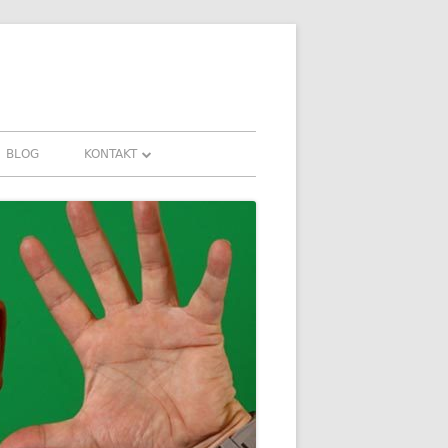
BLOG
KONTAKT
KONTAKT
HRUNGEN UND
DOWNLOADS
FAQ
DATENSCHUTZ
IMPRESSUM