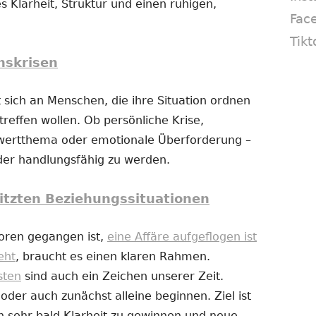
s Klarheit, Struktur und einen ruhigen,
Fac
Tikt
nskrisen
 sich an Menschen, die ihre Situation ordnen
reffen wollen. Ob persönliche Krise,
twertthema oder emotionale Überforderung –
eder handlungsfähig zu werden.
itzten Beziehungssituationen
loren gegangen ist,
eine Affäre aufgeflogen ist
eht
, braucht es einen klaren Rahmen.
sten
sind auch ein Zeichen unserer Zeit.
er auch zunächst alleine beginnen. Ziel ist
n sehr bald Klarheit zu gewinnen und neue