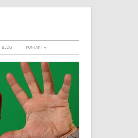
BLOG
KONTAKT
KONTAKT
HRUNGEN UND
DOWNLOADS
FAQ
DATENSCHUTZ
IMPRESSUM