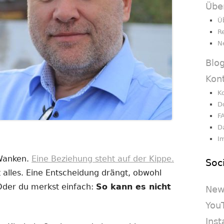
Übe
Ü
R
N
Blo
Kon
K
D
F
D
I
 Wanken.
Eine Beziehung steht auf der Kippe.
Soc
 alles. Eine Entscheidung drängt, obwohl
 Oder du merkst einfach:
So kann es nicht
New
You
Ins