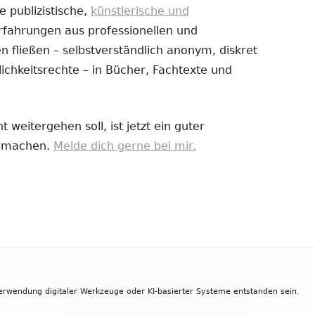
e publizistische,
künstlerische und
Erfahrungen aus professionellen und
uem
 fließen – selbstverständlich anonym, diskret
nster
ichkeitsrechte – in Bücher, Fachtexte und
fnen
 weitergehen soll, ist jetzt ein guter
zu machen.
Melde dich gerne bei mir.
Verwendung digitaler Werkzeuge oder KI-basierter Systeme entstanden sein.