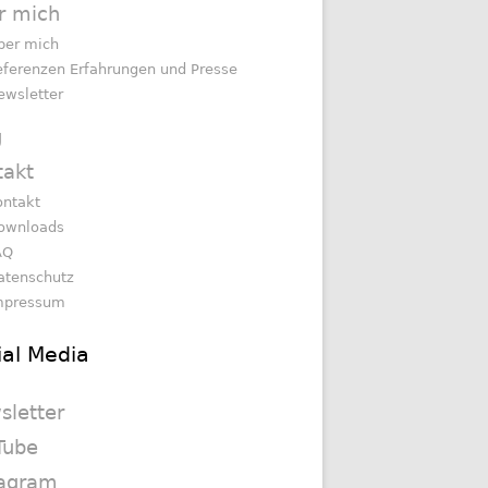
r mich
ber mich
eferenzen Erfahrungen und Presse
ewsletter
g
takt
ontakt
ownloads
AQ
atenschutz
mpressum
ial Media
sletter
Tube
tagram