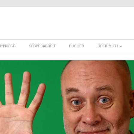
HYPNOSE
KÖRPERARBEIT
BÜCHER
ÜBER MICH
ÜBER MICH
REFERENZEN ERFA
PRESSE
NEWSLETTER