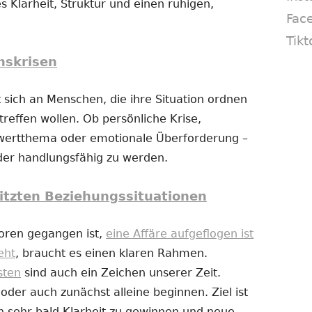
s Klarheit, Struktur und einen ruhigen,
Fac
Tikt
nskrisen
 sich an Menschen, die ihre Situation ordnen
reffen wollen. Ob persönliche Krise,
twertthema oder emotionale Überforderung –
eder handlungsfähig zu werden.
itzten Beziehungssituationen
loren gegangen ist,
eine Affäre aufgeflogen ist
eht
, braucht es einen klaren Rahmen.
sten
sind auch ein Zeichen unserer Zeit.
er auch zunächst alleine beginnen. Ziel ist
n sehr bald Klarheit zu gewinnen und neue