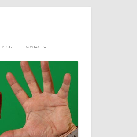
BLOG
KONTAKT
KONTAKT
HRUNGEN UND
DOWNLOADS
FAQ
DATENSCHUTZ
IMPRESSUM