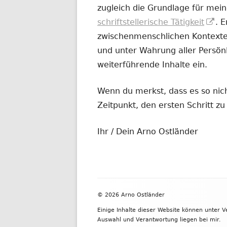
zugleich die Grundlage für mein
In
schriftstellerische Tätigkeit
. 
ne
zwischenmenschlichen Kontexten
Fe
und unter Wahrung aller Persönl
öf
weiterführende Inhalte ein.
Wenn du merkst, dass es so nicht
Zeitpunkt, den ersten Schritt 
Ihr / Dein Arno Ostländer
Footer
© 2026 Arno Ostländer
Inhalt
Einige Inhalte dieser Website können unter 
Auswahl und Verantwortung liegen bei mir.