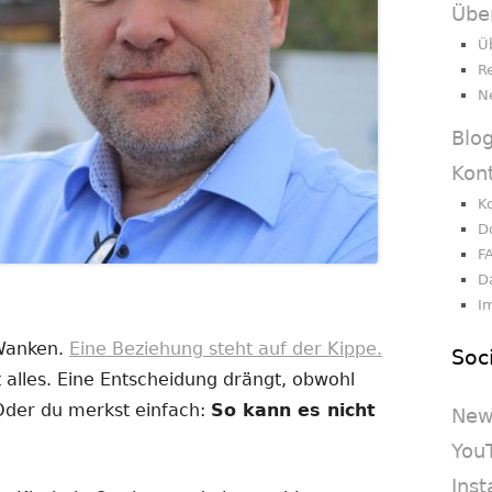
Übe
Ü
R
N
Blo
Kon
K
D
F
D
I
 Wanken.
Eine Beziehung steht auf der Kippe.
Soc
 alles. Eine Entscheidung drängt, obwohl
 Oder du merkst einfach:
So kann es nicht
New
You
Ins