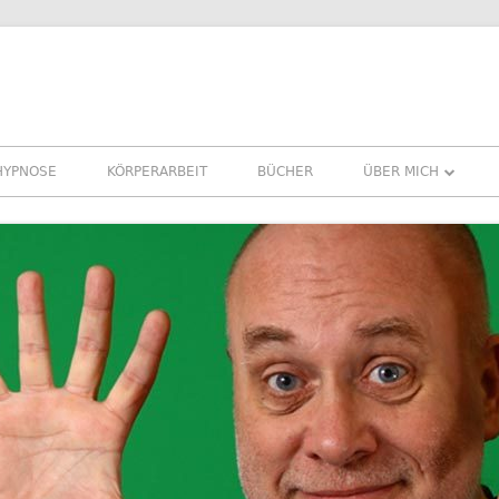
HYPNOSE
KÖRPERARBEIT
BÜCHER
ÜBER MICH
ÜBER MICH
REFERENZEN ERFA
PRESSE
NEWSLETTER