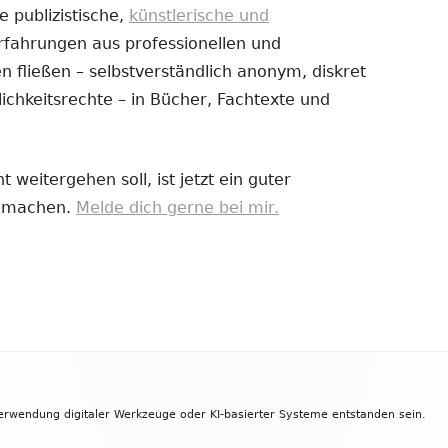
e publizistische,
künstlerische und
Erfahrungen aus professionellen und
uem
 fließen – selbstverständlich anonym, diskret
nster
ichkeitsrechte – in Bücher, Fachtexte und
fnen
 weitergehen soll, ist jetzt ein guter
zu machen.
Melde dich gerne bei mir.
Verwendung digitaler Werkzeuge oder KI-basierter Systeme entstanden sein.