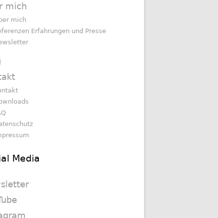
r mich
ber mich
eferenzen Erfahrungen und Presse
ewsletter
g
takt
ontakt
ownloads
AQ
atenschutz
mpressum
ial Media
sletter
Tube
tagram