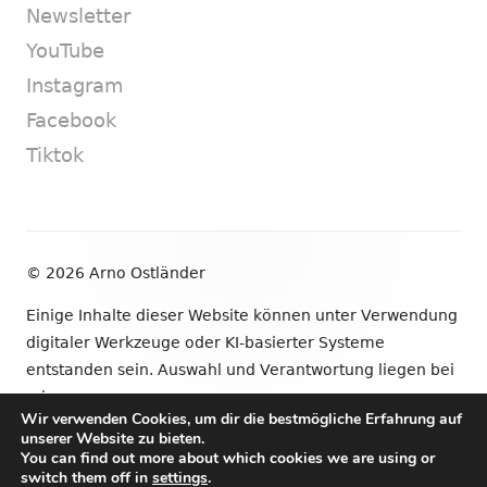
Newsletter
YouTube
Instagram
Facebook
Tiktok
Footer
© 2026 Arno Ostländer
Inhalt
Einige Inhalte dieser Website können unter Verwendung
digitaler Werkzeuge oder KI-basierter Systeme
entstanden sein. Auswahl und Verantwortung liegen bei
mir.
Wir verwenden Cookies, um dir die bestmögliche Erfahrung auf
unserer Website zu bieten.
•
Verwendet
Tiny Framework
•
Anmelden
You can find out more about which cookies we are using or
switch them off in
settings
.
Newsletter
YouTube
Instagram
Facebook
Tik