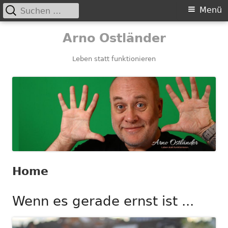
Suchen
Primäres
Menü
nach:
Menü
Springe
Arno Ostländer
zum
Inhalt
Leben statt funktionieren
Home
Wenn es gerade ernst ist ...