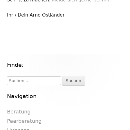
Ihr / Dein Arno Ostländer
Finde:
Haupt-
Seitenleiste
Suchen
nach:
Navigation
Beratung
Paarberatung