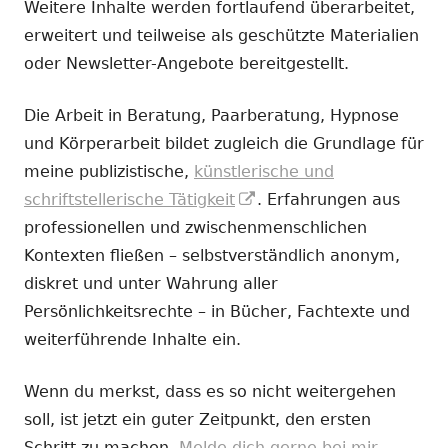
Weitere Inhalte werden fortlaufend überarbeitet,
erweitert und teilweise als geschützte Materialien
oder Newsletter-Angebote bereitgestellt.
Die Arbeit in Beratung, Paarberatung, Hypnose
und Körperarbeit bildet zugleich die Grundlage für
meine publizistische,
künstlerische und
In
schriftstellerische Tätigkeit
. Erfahrungen aus
neuem
professionellen und zwischenmenschlichen
Fenster
Kontexten fließen – selbstverständlich anonym,
öffnen
diskret und unter Wahrung aller
Persönlichkeitsrechte – in Bücher, Fachtexte und
weiterführende Inhalte ein.
Wenn du merkst, dass es so nicht weitergehen
soll, ist jetzt ein guter Zeitpunkt, den ersten
Schritt zu machen.
Melde dich gerne bei mir.