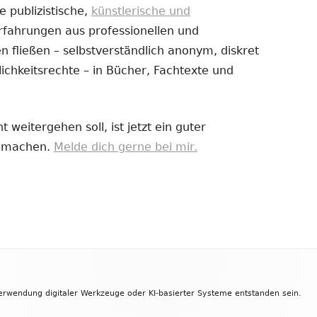
e publizistische,
künstlerische und
Erfahrungen aus professionellen und
uem
 fließen – selbstverständlich anonym, diskret
nster
ichkeitsrechte – in Bücher, Fachtexte und
fnen
 weitergehen soll, ist jetzt ein guter
zu machen.
Melde dich gerne bei mir.
Verwendung digitaler Werkzeuge oder KI-basierter Systeme entstanden sein.