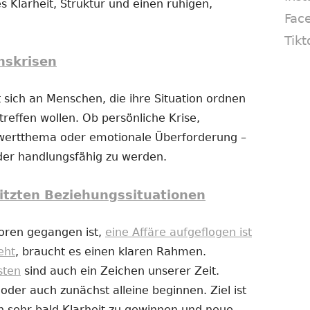
s Klarheit, Struktur und einen ruhigen,
Fac
Tikt
nskrisen
 sich an Menschen, die ihre Situation ordnen
reffen wollen. Ob persönliche Krise,
twertthema oder emotionale Überforderung –
eder handlungsfähig zu werden.
itzten Beziehungssituationen
loren gegangen ist,
eine Affäre aufgeflogen ist
eht
, braucht es einen klaren Rahmen.
sten
sind auch ein Zeichen unserer Zeit.
er auch zunächst alleine beginnen. Ziel ist
n sehr bald Klarheit zu gewinnen und neue