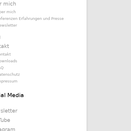
r mich
ber mich
eferenzen Erfahrungen und Presse
ewsletter
g
takt
ontakt
ownloads
AQ
atenschutz
mpressum
ial Media
sletter
Tube
tagram