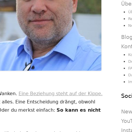
Übe
Ü
R
N
Blo
Kon
K
D
F
D
I
 Wanken.
Eine Beziehung steht auf der Kippe.
Soc
 alles. Eine Entscheidung drängt, obwohl
 Oder du merkst einfach:
So kann es nicht
New
You
Ins