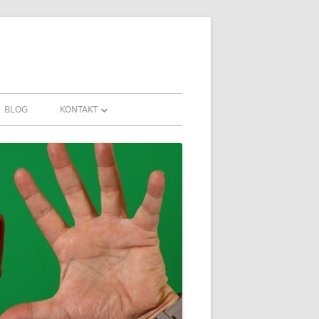
BLOG
KONTAKT
KONTAKT
HRUNGEN UND
DOWNLOADS
FAQ
DATENSCHUTZ
IMPRESSUM