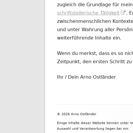
zugleich die Grundlage für mein
In
schriftstellerische Tätigkeit
. 
ne
zwischenmenschlichen Kontexten
Fe
und unter Wahrung aller Persönl
öf
weiterführende Inhalte ein.
Wenn du merkst, dass es so nicht
Zeitpunkt, den ersten Schritt 
Ihr / Dein Arno Ostländer
Footer
© 2026 Arno Ostländer
Inhalt
Einige Inhalte dieser Website können unter 
Auswahl und Verantwortung liegen bei mir.