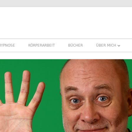
HYPNOSE
KÖRPERARBEIT
BÜCHER
ÜBER MICH
ÜBER MICH
REFERENZEN ERFA
PRESSE
NEWSLETTER