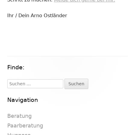
Ihr / Dein Arno Ostländer
Finde:
Haupt-
Seitenleiste
Suchen
nach:
Navigation
Beratung
Paarberatung