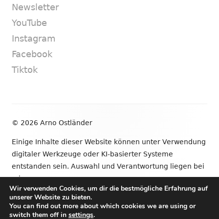
Newsletter
YouTube
Instagram
Facebook
Tiktok
Footer
© 2026 Arno Ostländer
Inhalt
Einige Inhalte dieser Website können unter Verwendung
digitaler Werkzeuge oder KI-basierter Systeme
entstanden sein. Auswahl und Verantwortung liegen bei
mir.
Wir verwenden Cookies, um dir die bestmögliche Erfahrung auf
unserer Website zu bieten.
•
Verwendet
Tiny Framework
•
Anmelden
You can find out more about which cookies we are using or
switch them off in
settings
.
Newsletter
YouTube
Instagram
Facebook
Tik