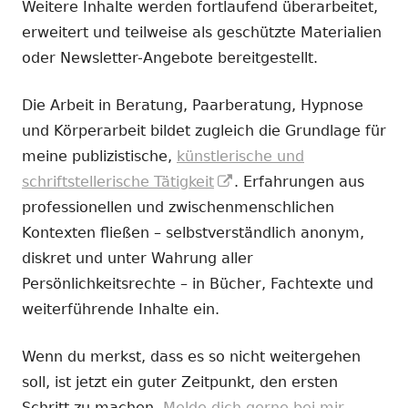
Weitere Inhalte werden fortlaufend überarbeitet,
erweitert und teilweise als geschützte Materialien
oder Newsletter-Angebote bereitgestellt.
Die Arbeit in Beratung, Paarberatung, Hypnose
und Körperarbeit bildet zugleich die Grundlage für
meine publizistische,
künstlerische und
In
schriftstellerische Tätigkeit
. Erfahrungen aus
neuem
professionellen und zwischenmenschlichen
Fenster
Kontexten fließen – selbstverständlich anonym,
öffnen
diskret und unter Wahrung aller
Persönlichkeitsrechte – in Bücher, Fachtexte und
weiterführende Inhalte ein.
Wenn du merkst, dass es so nicht weitergehen
soll, ist jetzt ein guter Zeitpunkt, den ersten
Schritt zu machen.
Melde dich gerne bei mir.