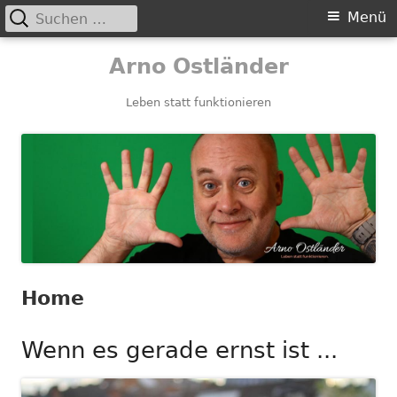
Suchen
Primäres
Menü
nach:
Menü
Springe
Arno Ostländer
zum
Inhalt
Leben statt funktionieren
Home
Wenn es gerade ernst ist ...