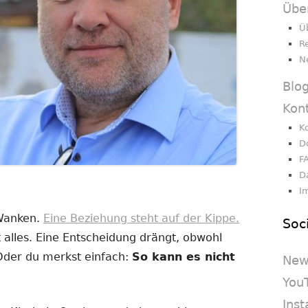
Übe
Ü
R
N
Blo
Kon
K
D
F
D
I
 Wanken.
Eine Beziehung steht auf der Kippe.
Soc
 alles. Eine Entscheidung drängt, obwohl
 Oder du merkst einfach:
So kann es nicht
New
You
Ins