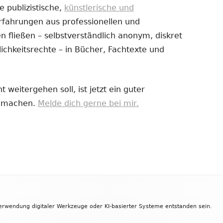
e publizistische,
künstlerische und
Erfahrungen aus professionellen und
uem
 fließen – selbstverständlich anonym, diskret
nster
ichkeitsrechte – in Bücher, Fachtexte und
fnen
 weitergehen soll, ist jetzt ein guter
zu machen.
Melde dich gerne bei mir.
Verwendung digitaler Werkzeuge oder KI-basierter Systeme entstanden sein.