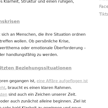
s Klarheit, Struktur und einen ruhigen,
Fac
Tikt
nskrisen
 sich an Menschen, die ihre Situation ordnen
reffen wollen. Ob persönliche Krise,
twertthema oder emotionale Überforderung –
eder handlungsfähig zu werden.
itzten Beziehungssituationen
loren gegangen ist,
eine Affäre aufgeflogen ist
eht
, braucht es einen klaren Rahmen.
sten
sind auch ein Zeichen unserer Zeit.
er auch zunächst alleine beginnen. Ziel ist
n sehr bald Klarheit zu gewinnen und neue