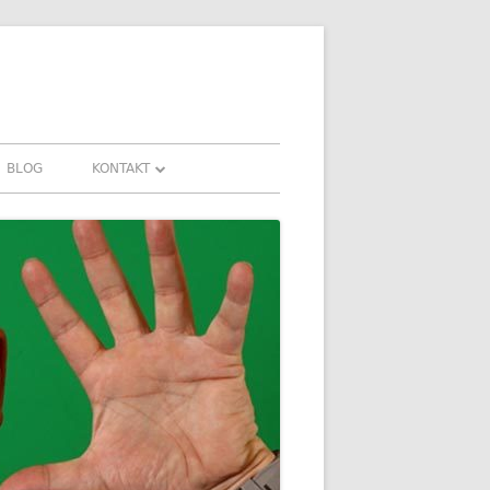
BLOG
KONTAKT
KONTAKT
HRUNGEN UND
DOWNLOADS
FAQ
DATENSCHUTZ
IMPRESSUM