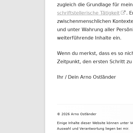
zugleich die Grundlage für mein
In
schriftstellerische Tätigkeit
. 
ne
zwischenmenschlichen Kontexten
Fe
und unter Wahrung aller Persönl
öf
weiterführende Inhalte ein.
Wenn du merkst, dass es so nicht
Zeitpunkt, den ersten Schritt 
Ihr / Dein Arno Ostländer
Footer
© 2026 Arno Ostländer
Inhalt
Einige Inhalte dieser Website können unter 
Auswahl und Verantwortung liegen bei mir.