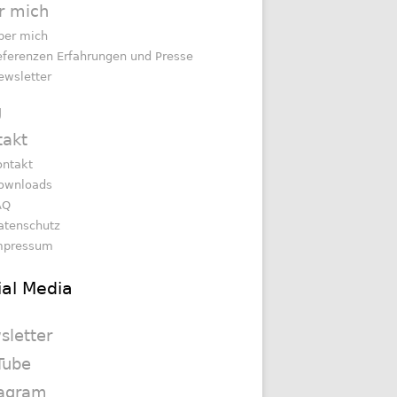
r mich
ber mich
eferenzen Erfahrungen und Presse
ewsletter
g
takt
ontakt
ownloads
AQ
atenschutz
mpressum
ial Media
sletter
Tube
tagram