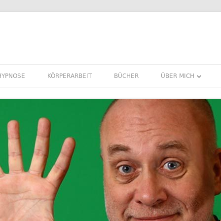
HYPNOSE
KÖRPERARBEIT
BÜCHER
ÜBER MICH
ÜBER MICH
REFERENZEN ERFA
PRESSE
NEWSLETTER