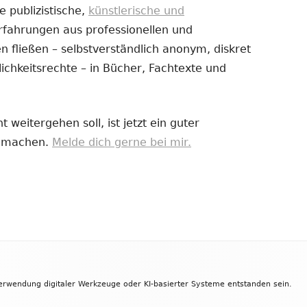
e publizistische,
künstlerische und
Erfahrungen aus professionellen und
uem
 fließen – selbstverständlich anonym, diskret
nster
ichkeitsrechte – in Bücher, Fachtexte und
fnen
 weitergehen soll, ist jetzt ein guter
zu machen.
Melde dich gerne bei mir.
Verwendung digitaler Werkzeuge oder KI-basierter Systeme entstanden sein.