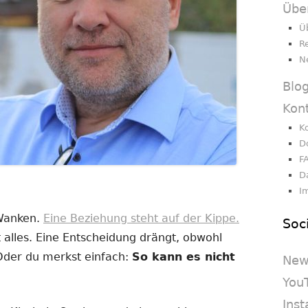
Übe
Ü
R
N
Blo
Kon
K
D
F
D
I
 Wanken.
Eine Beziehung steht auf der Kippe.
Soc
 alles. Eine Entscheidung drängt, obwohl
 Oder du merkst einfach:
So kann es nicht
New
You
Ins