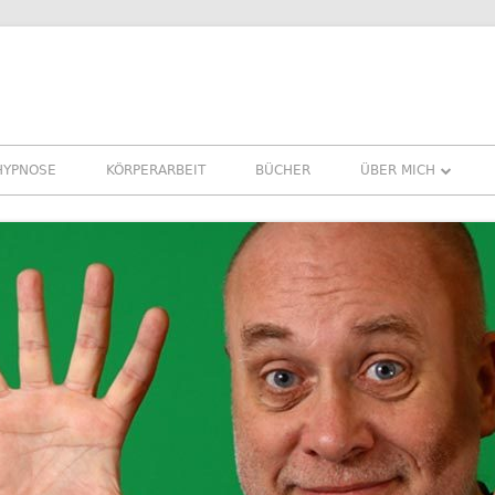
HYPNOSE
KÖRPERARBEIT
BÜCHER
ÜBER MICH
ÜBER MICH
REFERENZEN ERFA
PRESSE
NEWSLETTER