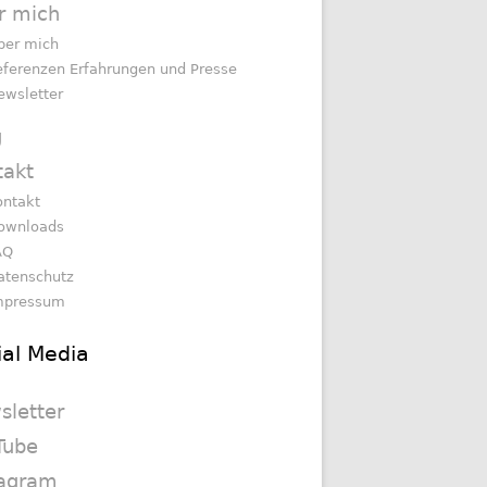
r mich
ber mich
eferenzen Erfahrungen und Presse
ewsletter
g
takt
ontakt
ownloads
AQ
atenschutz
mpressum
ial Media
sletter
Tube
tagram