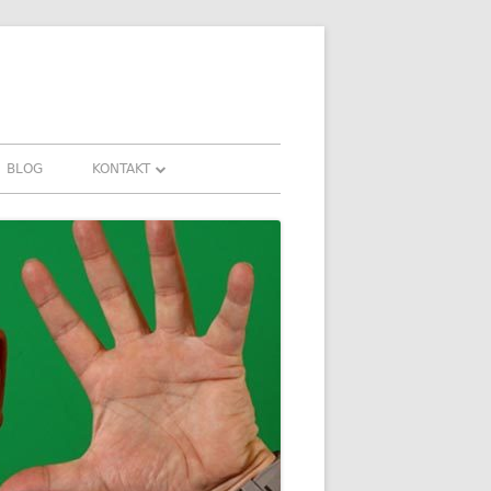
BLOG
KONTAKT
KONTAKT
HRUNGEN UND
DOWNLOADS
FAQ
DATENSCHUTZ
IMPRESSUM