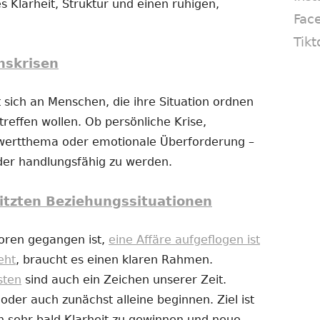
s Klarheit, Struktur und einen ruhigen,
Fac
Tikt
nskrisen
 sich an Menschen, die ihre Situation ordnen
reffen wollen. Ob persönliche Krise,
twertthema oder emotionale Überforderung –
eder handlungsfähig zu werden.
itzten Beziehungssituationen
loren gegangen ist,
eine Affäre aufgeflogen ist
eht
, braucht es einen klaren Rahmen.
sten
sind auch ein Zeichen unserer Zeit.
er auch zunächst alleine beginnen. Ziel ist
n sehr bald Klarheit zu gewinnen und neue