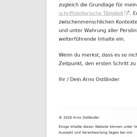
zugleich die Grundlage für mein
In
schriftstellerische Tätigkeit
. 
ne
zwischenmenschlichen Kontexten
Fe
und unter Wahrung aller Persönl
öf
weiterführende Inhalte ein.
Wenn du merkst, dass es so nicht
Zeitpunkt, den ersten Schritt 
Ihr / Dein Arno Ostländer
Footer
© 2026 Arno Ostländer
Inhalt
Einige Inhalte dieser Website können unter 
Auswahl und Verantwortung liegen bei mir.