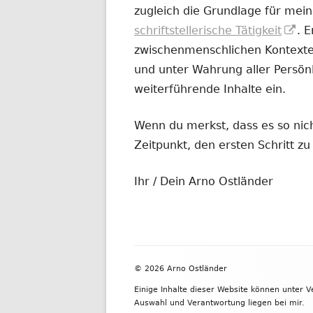
zugleich die Grundlage für mein
In
schriftstellerische Tätigkeit
. 
ne
zwischenmenschlichen Kontexten
Fe
und unter Wahrung aller Persönl
öf
weiterführende Inhalte ein.
Wenn du merkst, dass es so nicht
Zeitpunkt, den ersten Schritt 
Ihr / Dein Arno Ostländer
Footer
© 2026 Arno Ostländer
Inhalt
Einige Inhalte dieser Website können unter 
Auswahl und Verantwortung liegen bei mir.