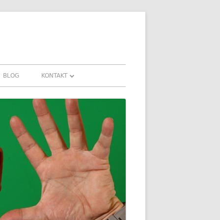
BLOG
KONTAKT
KONTAKT
HRUNGEN UND
DOWNLOADS
FAQ
DATENSCHUTZ
IMPRESSUM