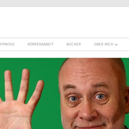
HYPNOSE
KÖRPERARBEIT
BÜCHER
ÜBER MICH
ÜBER MICH
REFERENZEN ERFA
PRESSE
NEWSLETTER