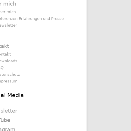
r mich
ber mich
eferenzen Erfahrungen und Presse
ewsletter
g
takt
ontakt
ownloads
AQ
atenschutz
mpressum
ial Media
sletter
Tube
tagram