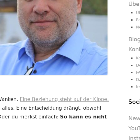
Übe
Ü
R
N
Blo
Kon
K
D
F
D
I
 Wanken.
Eine Beziehung steht auf der Kippe.
Soc
 alles. Eine Entscheidung drängt, obwohl
 Oder du merkst einfach:
So kann es nicht
New
You
Ins