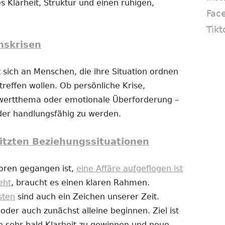
s Klarheit, Struktur und einen ruhigen,
Fac
Tikt
nskrisen
 sich an Menschen, die ihre Situation ordnen
reffen wollen. Ob persönliche Krise,
twertthema oder emotionale Überforderung –
eder handlungsfähig zu werden.
itzten Beziehungssituationen
loren gegangen ist,
eine Affäre aufgeflogen ist
eht
, braucht es einen klaren Rahmen.
sten
sind auch ein Zeichen unserer Zeit.
er auch zunächst alleine beginnen. Ziel ist
n sehr bald Klarheit zu gewinnen und neue