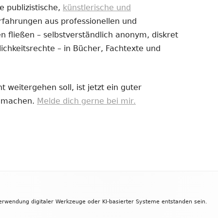
e publizistische,
künstlerische und
Erfahrungen aus professionellen und
uem
 fließen – selbstverständlich anonym, diskret
nster
ichkeitsrechte – in Bücher, Fachtexte und
fnen
 weitergehen soll, ist jetzt ein guter
zu machen.
Melde dich gerne bei mir.
Verwendung digitaler Werkzeuge oder KI-basierter Systeme entstanden sein.