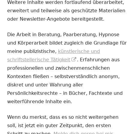
Weitere Inhalte werden fortlaufend überarbeitet,
erweitert und teilweise als geschützte Materialien
oder Newsletter-Angebote bereitgestellt.
Die Arbeit in Beratung, Paarberatung, Hypnose
und Körperarbeit bildet zugleich die Grundlage für
meine publizistische,
künstlerische und
In
schriftstellerische Tätigkeit
. Erfahrungen aus
neuem
professionellen und zwischenmenschlichen
Fenster
Kontexten fließen – selbstverständlich anonym,
öffnen
diskret und unter Wahrung aller
Persönlichkeitsrechte – in Bücher, Fachtexte und
weiterführende Inhalte ein.
Wenn du merkst, dass es so nicht weitergehen
soll, ist jetzt ein guter Zeitpunkt, den ersten
Schritt zu machen.
Melde dich gerne bei mir.