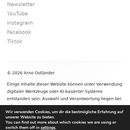
Newsletter
YouTube
Instagram
Facebook
Tiktok
Footer
© 2026 Arno Ostländer
Inhalt
Einige Inhalte dieser Website können unter Verwendung
digitaler Werkzeuge oder KI-basierter Systeme
entstanden sein. Auswahl und Verantwortung liegen bei
mir.
Wir verwenden Cookies, um dir die bestmögliche Erfahrung auf
unserer Website zu bieten.
•
Verwendet
Tiny Framework
•
Anmelden
You can find out more about which cookies we are using or
switch them off in
settings
.
Newsletter
YouTube
Instagram
Facebook
Tik