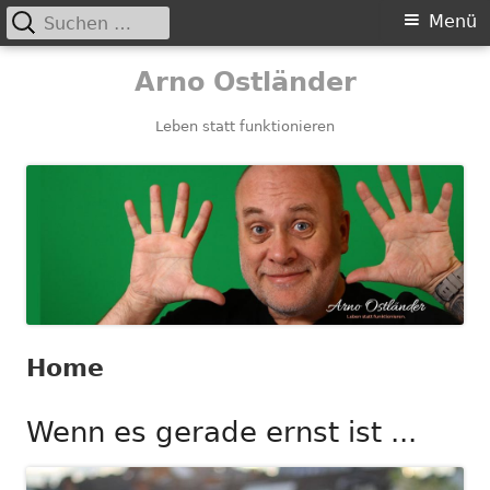
Suchen
Primäres
Menü
nach:
Menü
Springe
Arno Ostländer
zum
Inhalt
Leben statt funktionieren
Home
Wenn es gerade ernst ist ...