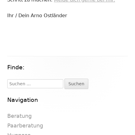
Ihr / Dein Arno Ostländer
Finde:
Haupt-
Seitenleiste
Suchen
nach:
Navigation
Beratung
Paarberatung