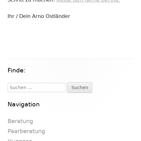
Ihr / Dein Arno Ostländer
Finde:
Haupt-
Seitenleiste
Suchen
nach:
Navigation
Beratung
Paarberatung