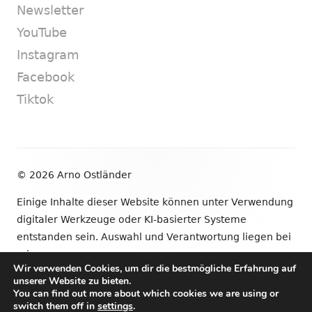
Newsletter
YouTube
Instagram
Facebook
Tiktok
Footer
© 2026 Arno Ostländer
Inhalt
Einige Inhalte dieser Website können unter Verwendung
digitaler Werkzeuge oder KI-basierter Systeme
entstanden sein. Auswahl und Verantwortung liegen bei
mir.
Wir verwenden Cookies, um dir die bestmögliche Erfahrung auf
unserer Website zu bieten.
•
Verwendet
Tiny Framework
•
Anmelden
You can find out more about which cookies we are using or
switch them off in
settings
.
Newsletter
YouTube
Instagram
Facebook
Tik