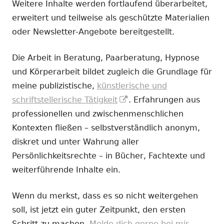
Weitere Inhalte werden fortlaufend überarbeitet,
erweitert und teilweise als geschützte Materialien
oder Newsletter-Angebote bereitgestellt.
Die Arbeit in Beratung, Paarberatung, Hypnose
und Körperarbeit bildet zugleich die Grundlage für
meine publizistische,
künstlerische und
In
schriftstellerische Tätigkeit
. Erfahrungen aus
neuem
professionellen und zwischenmenschlichen
Fenster
Kontexten fließen – selbstverständlich anonym,
öffnen
diskret und unter Wahrung aller
Persönlichkeitsrechte – in Bücher, Fachtexte und
weiterführende Inhalte ein.
Wenn du merkst, dass es so nicht weitergehen
soll, ist jetzt ein guter Zeitpunkt, den ersten
Schritt zu machen.
Melde dich gerne bei mir.