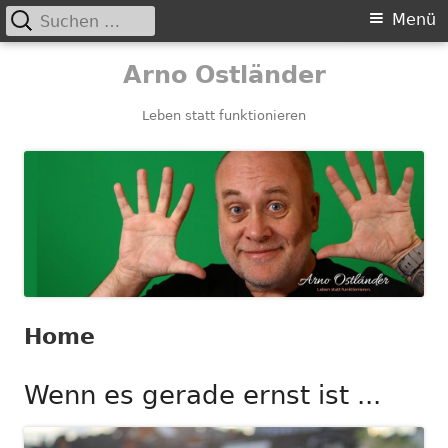
Suchen
Primäres
Menü
nach:
Menü
Springe
Arno Ostländer
zum
Inhalt
Leben statt funktionieren
Home
Wenn es gerade ernst ist ...