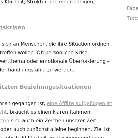
s Klarheit, Struktur und einen ruhigen,
Fac
Tikt
nskrisen
 sich an Menschen, die ihre Situation ordnen
reffen wollen. Ob persönliche Krise,
twertthema oder emotionale Überforderung –
eder handlungsfähig zu werden.
itzten Beziehungssituationen
loren gegangen ist,
eine Affäre aufgeflogen ist
eht
, braucht es einen klaren Rahmen.
sten
sind auch ein Zeichen unserer Zeit.
er auch zunächst alleine beginnen. Ziel ist
n sehr bald Klarheit zu gewinnen und neue