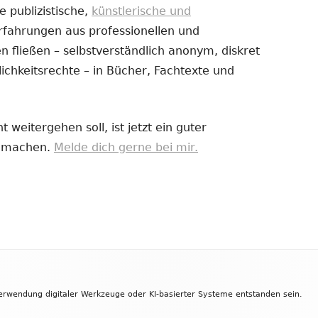
e publizistische,
künstlerische und
Erfahrungen aus professionellen und
uem
 fließen – selbstverständlich anonym, diskret
nster
ichkeitsrechte – in Bücher, Fachtexte und
fnen
 weitergehen soll, ist jetzt ein guter
zu machen.
Melde dich gerne bei mir.
Verwendung digitaler Werkzeuge oder KI-basierter Systeme entstanden sein.