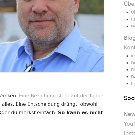
Übe
Ü
R
N
Blo
Kon
K
D
F
D
I
 Wanken.
Eine Beziehung steht auf der Kippe.
Soc
 alles. Eine Entscheidung drängt, obwohl
 Oder du merkst einfach:
So kann es nicht
New
You
Ins