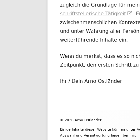
zugleich die Grundlage für mein
In
schriftstellerische Tätigkeit
. 
ne
zwischenmenschlichen Kontexten
Fe
und unter Wahrung aller Persönl
öf
weiterführende Inhalte ein.
Wenn du merkst, dass es so nicht
Zeitpunkt, den ersten Schritt 
Ihr / Dein Arno Ostländer
Footer
© 2026 Arno Ostländer
Inhalt
Einige Inhalte dieser Website können unter 
Auswahl und Verantwortung liegen bei mir.