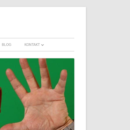
BLOG
KONTAKT
KONTAKT
HRUNGEN UND
DOWNLOADS
FAQ
DATENSCHUTZ
IMPRESSUM