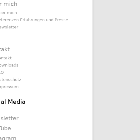
r mich
ber mich
eferenzen Erfahrungen und Presse
ewsletter
g
takt
ontakt
ownloads
AQ
atenschutz
mpressum
ial Media
sletter
Tube
tagram