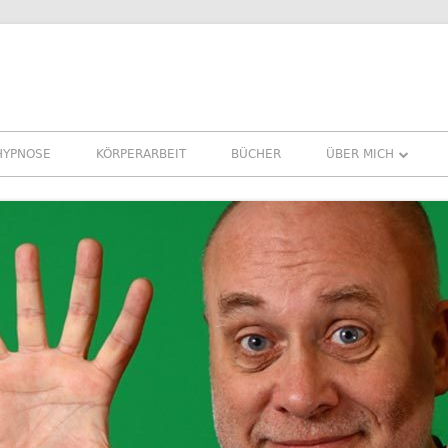
HYPNOSE
KÖRPERARBEIT
BÜCHER
ÜBER MICH
ÜBER MICH
REFERENZEN ERFA
PRESSE
NEWSLETTER