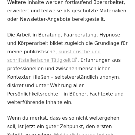
Weitere Inhalte werden fortlaufend überarbeitet,
erweitert und teilweise als geschützte Materialien
oder Newsletter-Angebote bereitgestellt.
Die Arbeit in Beratung, Paarberatung, Hypnose
und Körperarbeit bildet zugleich die Grundlage für
meine publizistische,
künstlerische und
In
schriftstellerische Tätigkeit
. Erfahrungen aus
neuem
professionellen und zwischenmenschlichen
Fenster
Kontexten fließen – selbstverständlich anonym,
öffnen
diskret und unter Wahrung aller
Persönlichkeitsrechte – in Bücher, Fachtexte und
weiterführende Inhalte ein.
Wenn du merkst, dass es so nicht weitergehen
soll, ist jetzt ein guter Zeitpunkt, den ersten
Schritt zu machen.
Melde dich gerne bei mir.