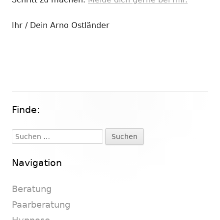
Ihr / Dein Arno Ostländer
Finde:
Haupt-
Seitenleiste
Suchen
nach:
Navigation
Beratung
Paarberatung