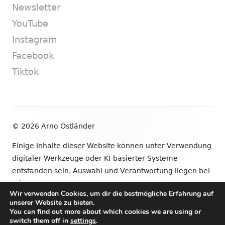
Newsletter
YouTube
Instagram
Facebook
Tiktok
Footer
© 2026 Arno Ostländer
Inhalt
Einige Inhalte dieser Website können unter Verwendung
digitaler Werkzeuge oder KI-basierter Systeme
entstanden sein. Auswahl und Verantwortung liegen bei
mir.
Wir verwenden Cookies, um dir die bestmögliche Erfahrung auf
unserer Website zu bieten.
•
Verwendet
Tiny Framework
•
Anmelden
You can find out more about which cookies we are using or
switch them off in
settings
.
Newsletter
YouTube
Instagram
Facebook
Tik