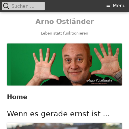
Suchen
Primäres
Menü
nach:
Menü
Springe
Arno Ostländer
zum
Inhalt
Leben statt funktionieren
Home
Wenn es gerade ernst ist ...