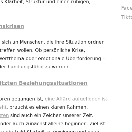
s Klarheit, Struktur und einen ruhigen,
Fac
Tikt
nskrisen
 sich an Menschen, die ihre Situation ordnen
reffen wollen. Ob persönliche Krise,
twertthema oder emotionale Überforderung –
eder handlungsfähig zu werden.
itzten Beziehungssituationen
loren gegangen ist,
eine Affäre aufgeflogen ist
eht
, braucht es einen klaren Rahmen.
sten
sind auch ein Zeichen unserer Zeit.
er auch zunächst alleine beginnen. Ziel ist
n sehr bald Klarheit zu gewinnen und neue