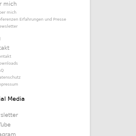
r mich
ber mich
eferenzen Erfahrungen und Presse
ewsletter
g
takt
ontakt
ownloads
AQ
atenschutz
mpressum
ial Media
sletter
Tube
tagram