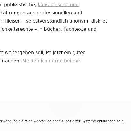
e publizistische,
künstlerische und
Erfahrungen aus professionellen und
uem
 fließen – selbstverständlich anonym, diskret
nster
ichkeitsrechte – in Bücher, Fachtexte und
fnen
 weitergehen soll, ist jetzt ein guter
zu machen.
Melde dich gerne bei mir.
Verwendung digitaler Werkzeuge oder KI-basierter Systeme entstanden sein.