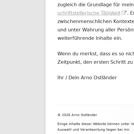
zugleich die Grundlage für mein
In
schriftstellerische Tätigkeit
. 
ne
zwischenmenschlichen Kontexten
Fe
und unter Wahrung aller Persönl
öf
weiterführende Inhalte ein.
Wenn du merkst, dass es so nicht
Zeitpunkt, den ersten Schritt 
Ihr / Dein Arno Ostländer
Footer
© 2026 Arno Ostländer
Inhalt
Einige Inhalte dieser Website können unter 
Auswahl und Verantwortung liegen bei mir.