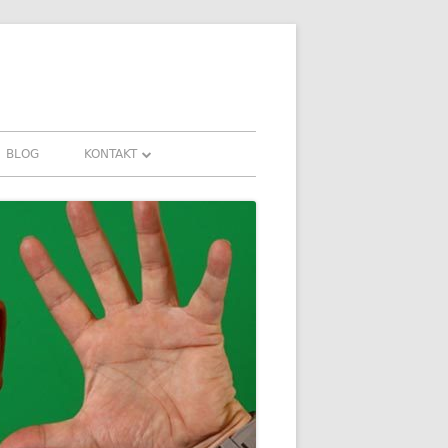
BLOG
KONTAKT
KONTAKT
HRUNGEN UND
DOWNLOADS
FAQ
DATENSCHUTZ
IMPRESSUM