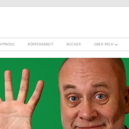
HYPNOSE
KÖRPERARBEIT
BÜCHER
ÜBER MICH
ÜBER MICH
REFERENZEN ERFA
PRESSE
NEWSLETTER