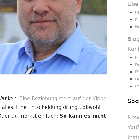
Übe
Ü
R
N
Blo
Kon
K
D
F
D
I
 Wanken.
Eine Beziehung steht auf der Kippe.
Soc
 alles. Eine Entscheidung drängt, obwohl
 Oder du merkst einfach:
So kann es nicht
New
You
Ins