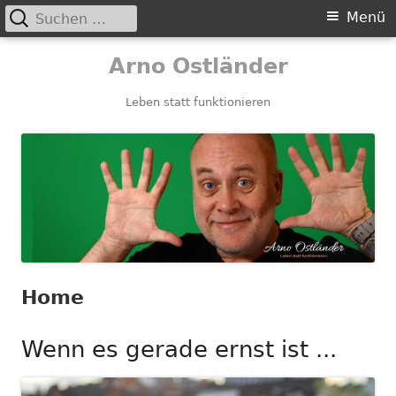
Suchen
Primäres
Menü
nach:
Menü
Springe
Arno Ostländer
zum
Inhalt
Leben statt funktionieren
Home
Wenn es gerade ernst ist ...