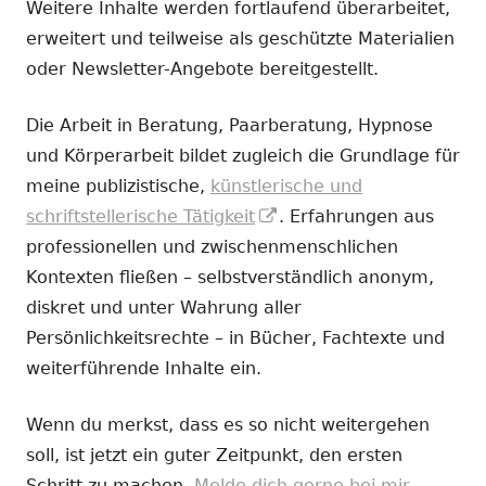
Weitere Inhalte werden fortlaufend überarbeitet,
erweitert und teilweise als geschützte Materialien
oder Newsletter-Angebote bereitgestellt.
Die Arbeit in Beratung, Paarberatung, Hypnose
und Körperarbeit bildet zugleich die Grundlage für
meine publizistische,
künstlerische und
In
schriftstellerische Tätigkeit
. Erfahrungen aus
neuem
professionellen und zwischenmenschlichen
Fenster
Kontexten fließen – selbstverständlich anonym,
öffnen
diskret und unter Wahrung aller
Persönlichkeitsrechte – in Bücher, Fachtexte und
weiterführende Inhalte ein.
Wenn du merkst, dass es so nicht weitergehen
soll, ist jetzt ein guter Zeitpunkt, den ersten
Schritt zu machen.
Melde dich gerne bei mir.