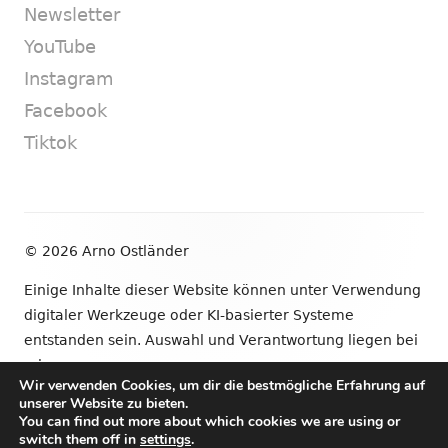
Newsletter
YouTube
Instagram
Facebook
Tiktok
Footer
© 2026 Arno Ostländer
Inhalt
Einige Inhalte dieser Website können unter Verwendung
digitaler Werkzeuge oder KI-basierter Systeme
entstanden sein. Auswahl und Verantwortung liegen bei
mir.
Wir verwenden Cookies, um dir die bestmögliche Erfahrung auf
unserer Website zu bieten.
•
Verwendet
Tiny Framework
•
Anmelden
You can find out more about which cookies we are using or
switch them off in
settings
.
Newsletter
YouTube
Instagram
Facebook
Tik