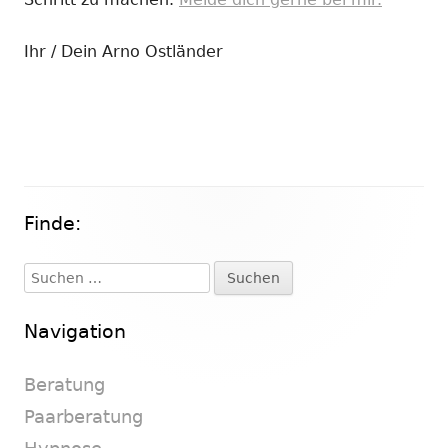
Ihr / Dein Arno Ostländer
Finde:
Haupt-
Seitenleiste
Suchen
nach:
Navigation
Beratung
Paarberatung