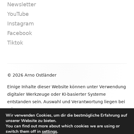
Newsletter
YouTube
Instagram
Facebook
Tiktok
Footer
© 2026 Arno Ostländer
Inhalt
Einige Inhalte dieser Website können unter Verwendung
digitaler Werkzeuge oder KI-basierter Systeme
entstanden sein. Auswahl und Verantwortung liegen bei
mir.
Wir verwenden Cookies, um dir die bestmögliche Erfahrung auf
unserer Website zu bieten.
•
Verwendet
Tiny Framework
•
Anmelden
You can find out more about which cookies we are using or
switch them off in
settings
.
Newsletter
YouTube
Instagram
Facebook
Tik