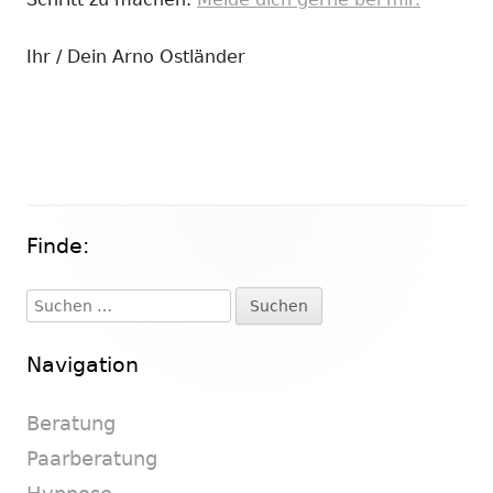
Ihr / Dein Arno Ostländer
Finde:
Haupt-
Seitenleiste
Suchen
nach:
Navigation
Beratung
Paarberatung