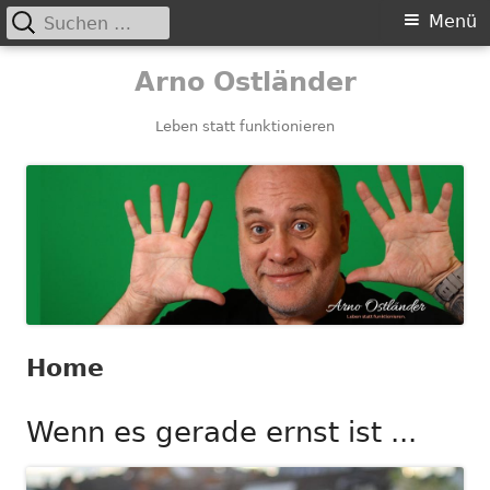
Suchen
Primäres
Menü
nach:
Menü
Springe
Arno Ostländer
zum
Inhalt
Leben statt funktionieren
Home
Wenn es gerade ernst ist ...