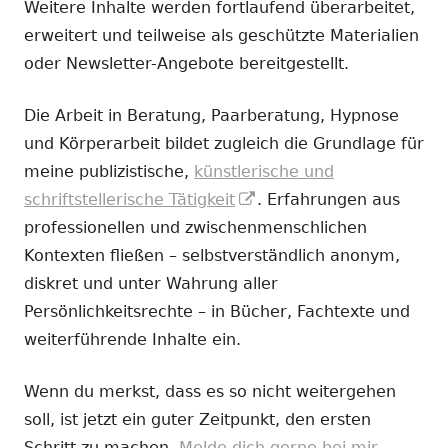
Weitere Inhalte werden fortlaufend überarbeitet,
erweitert und teilweise als geschützte Materialien
oder Newsletter-Angebote bereitgestellt.
Die Arbeit in Beratung, Paarberatung, Hypnose
und Körperarbeit bildet zugleich die Grundlage für
meine publizistische,
künstlerische und
In
schriftstellerische Tätigkeit
. Erfahrungen aus
neuem
professionellen und zwischenmenschlichen
Fenster
Kontexten fließen – selbstverständlich anonym,
öffnen
diskret und unter Wahrung aller
Persönlichkeitsrechte – in Bücher, Fachtexte und
weiterführende Inhalte ein.
Wenn du merkst, dass es so nicht weitergehen
soll, ist jetzt ein guter Zeitpunkt, den ersten
Schritt zu machen.
Melde dich gerne bei mir.