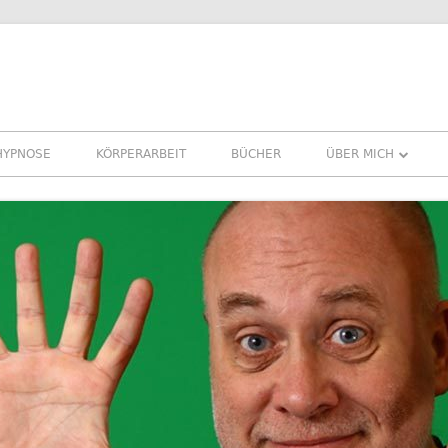
HYPNOSE
KÖRPERARBEIT
BÜCHER
ÜBER MICH
ÜBER MICH
REFERENZEN ERFA
PRESSE
NEWSLETTER