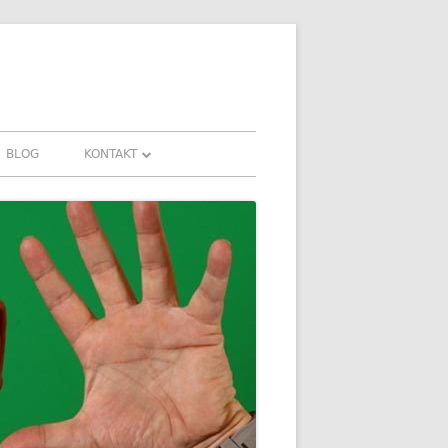
BLOG
KONTAKT
KONTAKT
HRUNGEN UND
DOWNLOADS
FAQ
DATENSCHUTZ
IMPRESSUM