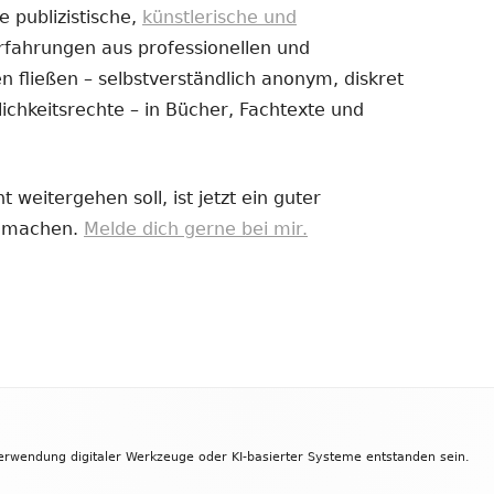
e publizistische,
künstlerische und
Erfahrungen aus professionellen und
uem
 fließen – selbstverständlich anonym, diskret
nster
ichkeitsrechte – in Bücher, Fachtexte und
fnen
 weitergehen soll, ist jetzt ein guter
zu machen.
Melde dich gerne bei mir.
Verwendung digitaler Werkzeuge oder KI-basierter Systeme entstanden sein.