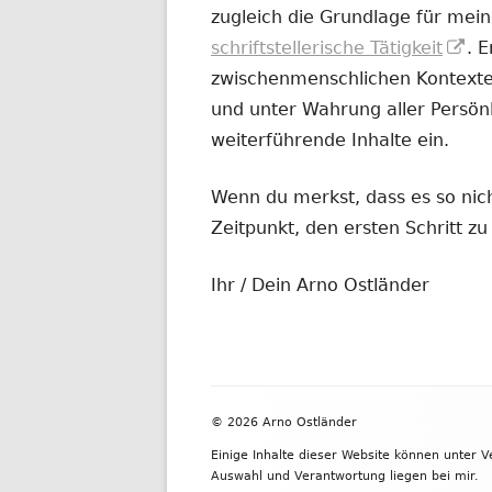
zugleich die Grundlage für mein
In
schriftstellerische Tätigkeit
. 
ne
zwischenmenschlichen Kontexten
Fe
und unter Wahrung aller Persönl
öf
weiterführende Inhalte ein.
Wenn du merkst, dass es so nicht
Zeitpunkt, den ersten Schritt 
Ihr / Dein Arno Ostländer
Footer
© 2026 Arno Ostländer
Inhalt
Einige Inhalte dieser Website können unter 
Auswahl und Verantwortung liegen bei mir.