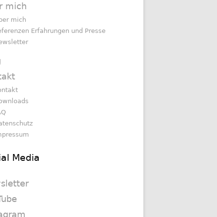
r mich
ber mich
eferenzen Erfahrungen und Presse
ewsletter
g
takt
ontakt
ownloads
AQ
atenschutz
mpressum
ial Media
sletter
Tube
tagram