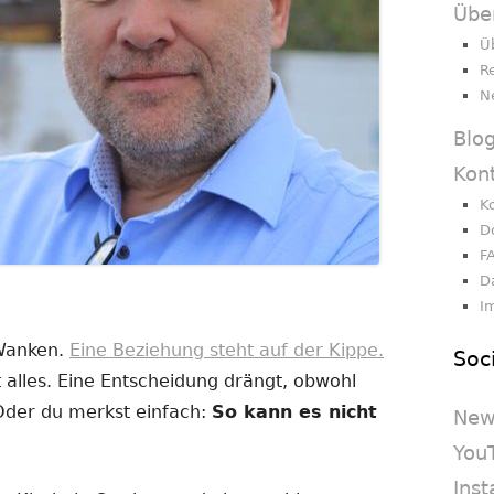
Übe
Ü
R
N
Blo
Kon
K
D
F
D
I
 Wanken.
Eine Beziehung steht auf der Kippe.
Soc
 alles. Eine Entscheidung drängt, obwohl
 Oder du merkst einfach:
So kann es nicht
New
You
Ins