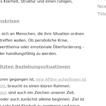
s Klarheit, Struktur und einen ruhigen,
Fac
Tikt
nskrisen
 sich an Menschen, die ihre Situation ordnen
reffen wollen. Ob persönliche Krise,
twertthema oder emotionale Überforderung –
eder handlungsfähig zu werden.
itzten Beziehungssituationen
loren gegangen ist,
eine Affäre aufgeflogen ist
eht
, braucht es einen klaren Rahmen.
sten
sind auch ein Zeichen unserer Zeit.
er auch zunächst alleine beginnen. Ziel ist
n sehr bald Klarheit zu gewinnen und neue