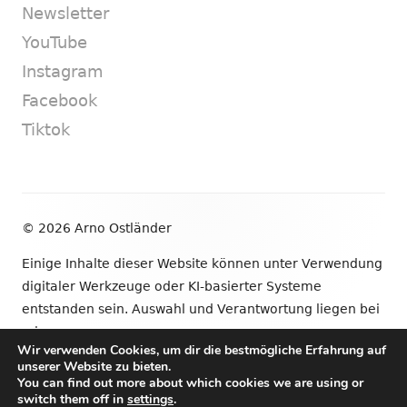
Newsletter
YouTube
Instagram
Facebook
Tiktok
Footer
© 2026 Arno Ostländer
Inhalt
Einige Inhalte dieser Website können unter Verwendung
digitaler Werkzeuge oder KI-basierter Systeme
entstanden sein. Auswahl und Verantwortung liegen bei
mir.
Wir verwenden Cookies, um dir die bestmögliche Erfahrung auf
unserer Website zu bieten.
•
Verwendet
Tiny Framework
•
Anmelden
You can find out more about which cookies we are using or
switch them off in
settings
.
Newsletter
YouTube
Instagram
Facebook
Tik