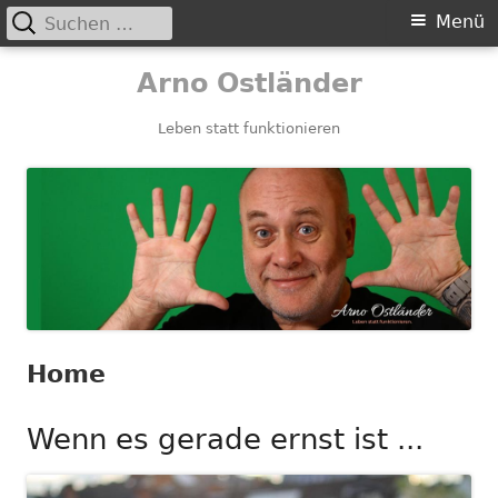
Suchen
Primäres
Menü
nach:
Menü
Springe
Arno Ostländer
zum
Inhalt
Leben statt funktionieren
Home
Wenn es gerade ernst ist ...