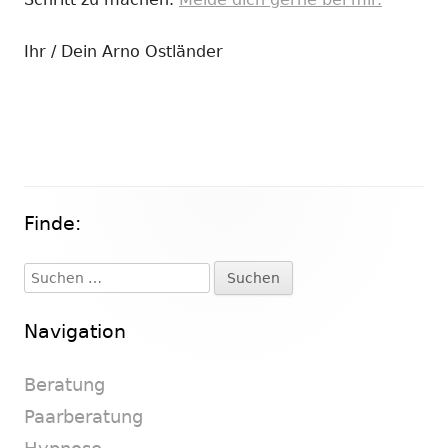
Ihr / Dein Arno Ostländer
Finde:
Haupt-
Seitenleiste
Suchen
nach:
Navigation
Beratung
Paarberatung