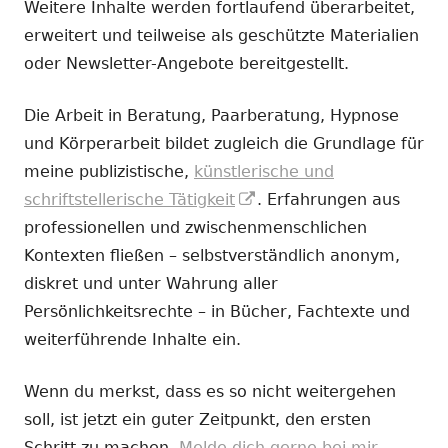
Weitere Inhalte werden fortlaufend überarbeitet,
erweitert und teilweise als geschützte Materialien
oder Newsletter-Angebote bereitgestellt.
Die Arbeit in Beratung, Paarberatung, Hypnose
und Körperarbeit bildet zugleich die Grundlage für
meine publizistische,
künstlerische und
In
schriftstellerische Tätigkeit
. Erfahrungen aus
neuem
professionellen und zwischenmenschlichen
Fenster
Kontexten fließen – selbstverständlich anonym,
öffnen
diskret und unter Wahrung aller
Persönlichkeitsrechte – in Bücher, Fachtexte und
weiterführende Inhalte ein.
Wenn du merkst, dass es so nicht weitergehen
soll, ist jetzt ein guter Zeitpunkt, den ersten
Schritt zu machen.
Melde dich gerne bei mir.