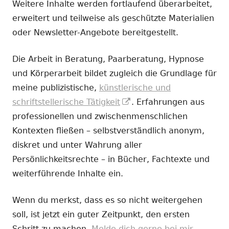
Weitere Inhalte werden fortlaufend überarbeitet,
erweitert und teilweise als geschützte Materialien
oder Newsletter-Angebote bereitgestellt.
Die Arbeit in Beratung, Paarberatung, Hypnose
und Körperarbeit bildet zugleich die Grundlage für
meine publizistische,
künstlerische und
In
schriftstellerische Tätigkeit
. Erfahrungen aus
neuem
professionellen und zwischenmenschlichen
Fenster
Kontexten fließen – selbstverständlich anonym,
öffnen
diskret und unter Wahrung aller
Persönlichkeitsrechte – in Bücher, Fachtexte und
weiterführende Inhalte ein.
Wenn du merkst, dass es so nicht weitergehen
soll, ist jetzt ein guter Zeitpunkt, den ersten
Schritt zu machen.
Melde dich gerne bei mir.