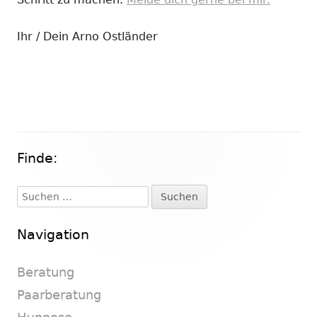
Ihr / Dein Arno Ostländer
Finde:
Haupt-
Seitenleiste
Suchen
nach:
Navigation
Beratung
Paarberatung