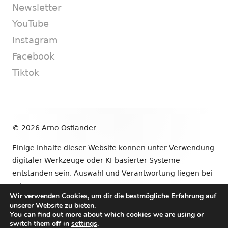
Newsletter
YouTube
Instagram
Facebook
Tiktok
Footer
© 2026 Arno Ostländer
Inhalt
Einige Inhalte dieser Website können unter Verwendung
digitaler Werkzeuge oder KI-basierter Systeme
entstanden sein. Auswahl und Verantwortung liegen bei
mir.
Wir verwenden Cookies, um dir die bestmögliche Erfahrung auf
unserer Website zu bieten.
•
Verwendet
Tiny Framework
•
Anmelden
You can find out more about which cookies we are using or
switch them off in
settings
.
Newsletter
YouTube
Instagram
Facebook
Tik