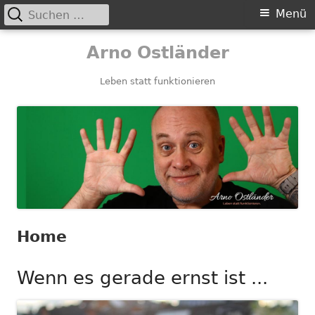
Suchen
Primäres
Menü
nach:
Menü
Springe
Arno Ostländer
zum
Inhalt
Leben statt funktionieren
Home
Wenn es gerade ernst ist ...