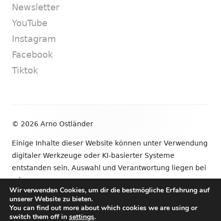
Newsletter
YouTube
Instagram
Facebook
Tiktok
Footer
© 2026 Arno Ostländer
Inhalt
Einige Inhalte dieser Website können unter Verwendung
digitaler Werkzeuge oder KI-basierter Systeme
entstanden sein. Auswahl und Verantwortung liegen bei
mir.
Wir verwenden Cookies, um dir die bestmögliche Erfahrung auf
unserer Website zu bieten.
•
Verwendet
Tiny Framework
•
Anmelden
You can find out more about which cookies we are using or
switch them off in
settings
.
Newsletter
YouTube
Instagram
Facebook
Tik