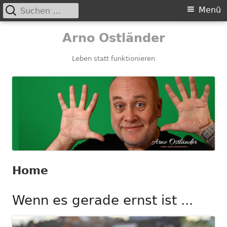
Suchen
Primäres
Menü
nach:
Menü
Springe
Arno Ostländer
zum
Inhalt
Leben statt funktionieren
Home
Wenn es gerade ernst ist ...