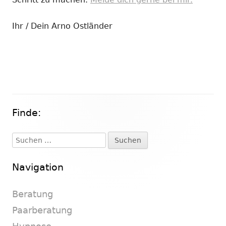
Ihr / Dein Arno Ostländer
Finde:
Haupt-
Seitenleiste
Suchen
nach:
Navigation
Beratung
Paarberatung