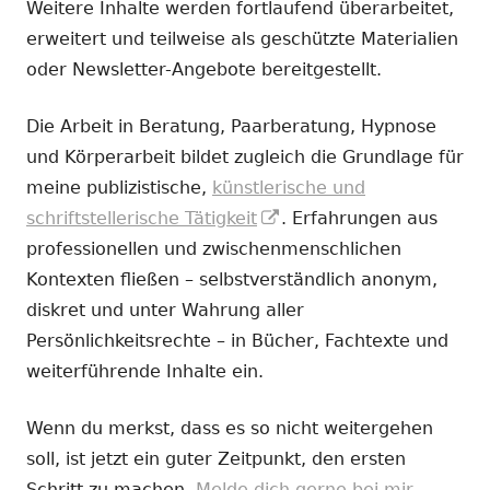
Weitere Inhalte werden fortlaufend überarbeitet,
erweitert und teilweise als geschützte Materialien
oder Newsletter-Angebote bereitgestellt.
Die Arbeit in Beratung, Paarberatung, Hypnose
und Körperarbeit bildet zugleich die Grundlage für
meine publizistische,
künstlerische und
In
schriftstellerische Tätigkeit
. Erfahrungen aus
neuem
professionellen und zwischenmenschlichen
Fenster
Kontexten fließen – selbstverständlich anonym,
öffnen
diskret und unter Wahrung aller
Persönlichkeitsrechte – in Bücher, Fachtexte und
weiterführende Inhalte ein.
Wenn du merkst, dass es so nicht weitergehen
soll, ist jetzt ein guter Zeitpunkt, den ersten
Schritt zu machen.
Melde dich gerne bei mir.