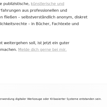
e publizistische,
künstlerische und
Erfahrungen aus professionellen und
uem
 fließen – selbstverständlich anonym, diskret
nster
ichkeitsrechte – in Bücher, Fachtexte und
fnen
 weitergehen soll, ist jetzt ein guter
zu machen.
Melde dich gerne bei mir.
Verwendung digitaler Werkzeuge oder KI-basierter Systeme entstanden sein.