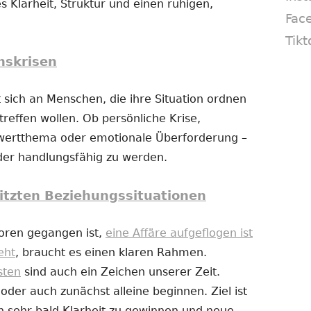
s Klarheit, Struktur und einen ruhigen,
Fac
Tikt
nskrisen
 sich an Menschen, die ihre Situation ordnen
reffen wollen. Ob persönliche Krise,
twertthema oder emotionale Überforderung –
eder handlungsfähig zu werden.
itzten Beziehungssituationen
loren gegangen ist,
eine Affäre aufgeflogen ist
eht
, braucht es einen klaren Rahmen.
sten
sind auch ein Zeichen unserer Zeit.
er auch zunächst alleine beginnen. Ziel ist
n sehr bald Klarheit zu gewinnen und neue