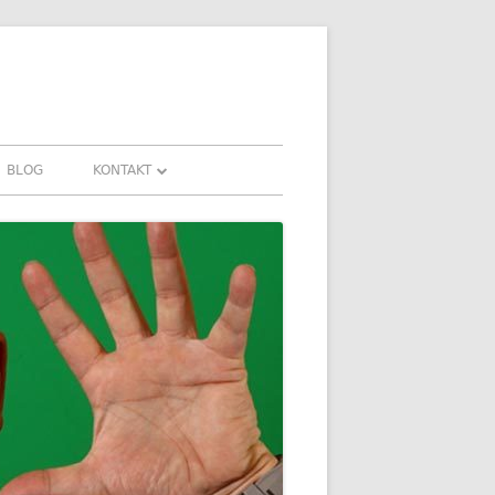
BLOG
KONTAKT
KONTAKT
HRUNGEN UND
DOWNLOADS
FAQ
DATENSCHUTZ
IMPRESSUM