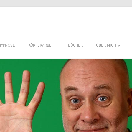
HYPNOSE
KÖRPERARBEIT
BÜCHER
ÜBER MICH
ÜBER MICH
REFERENZEN ERFA
PRESSE
NEWSLETTER