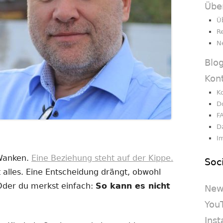
Übe
Ü
R
N
Blo
Kon
K
D
F
D
I
 Wanken.
Eine Beziehung steht auf der Kippe.
Soc
 alles. Eine Entscheidung drängt, obwohl
 Oder du merkst einfach:
So kann es nicht
New
You
Ins