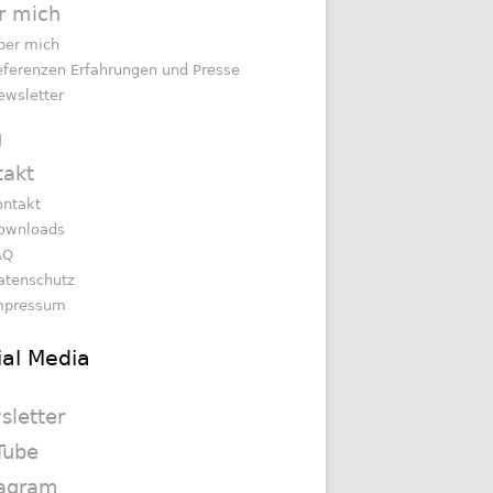
r mich
ber mich
eferenzen Erfahrungen und Presse
ewsletter
g
takt
ontakt
ownloads
AQ
atenschutz
mpressum
ial Media
sletter
Tube
tagram