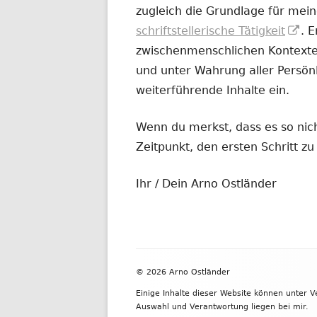
zugleich die Grundlage für mein
In
schriftstellerische Tätigkeit
. 
ne
zwischenmenschlichen Kontexten
Fe
und unter Wahrung aller Persönl
öf
weiterführende Inhalte ein.
Wenn du merkst, dass es so nicht
Zeitpunkt, den ersten Schritt 
Ihr / Dein Arno Ostländer
Footer
© 2026 Arno Ostländer
Inhalt
Einige Inhalte dieser Website können unter 
Auswahl und Verantwortung liegen bei mir.