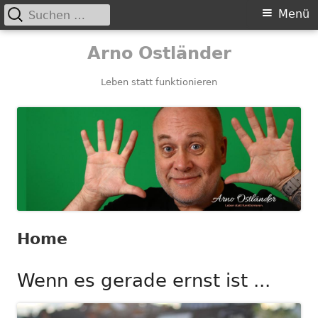
Suchen
Primäres
Menü
nach:
Menü
Springe
Arno Ostländer
zum
Inhalt
Leben statt funktionieren
Home
Wenn es gerade ernst ist ...