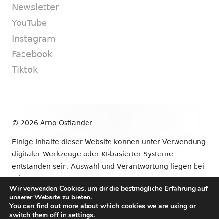
Newsletter
YouTube
Instagram
Facebook
Tiktok
Footer
© 2026 Arno Ostländer
Inhalt
Einige Inhalte dieser Website können unter Verwendung
digitaler Werkzeuge oder KI-basierter Systeme
entstanden sein. Auswahl und Verantwortung liegen bei
mir.
Wir verwenden Cookies, um dir die bestmögliche Erfahrung auf
unserer Website zu bieten.
•
Verwendet
Tiny Framework
•
Anmelden
You can find out more about which cookies we are using or
switch them off in
settings
.
Newsletter
YouTube
Instagram
Facebook
Tik