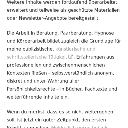
Weitere Inhalte werden fortlaufend überarbeitet,
erweitert und teilweise als geschützte Materialien
oder Newsletter-Angebote bereitgestellt.
Die Arbeit in Beratung, Paarberatung, Hypnose
und Körperarbeit bildet zugleich die Grundlage für
meine publizistische,
künstlerische und
In
schriftstellerische Tätigkeit
. Erfahrungen aus
neuem
professionellen und zwischenmenschlichen
Fenster
Kontexten fließen – selbstverständlich anonym,
öffnen
diskret und unter Wahrung aller
Persönlichkeitsrechte – in Bücher, Fachtexte und
weiterführende Inhalte ein.
Wenn du merkst, dass es so nicht weitergehen
soll, ist jetzt ein guter Zeitpunkt, den ersten
Schritt zu machen.
Melde dich gerne bei mir.