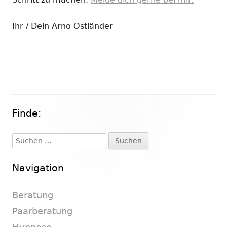
Ihr / Dein Arno Ostländer
Finde:
Haupt-
Seitenleiste
Suchen
nach:
Navigation
Beratung
Paarberatung