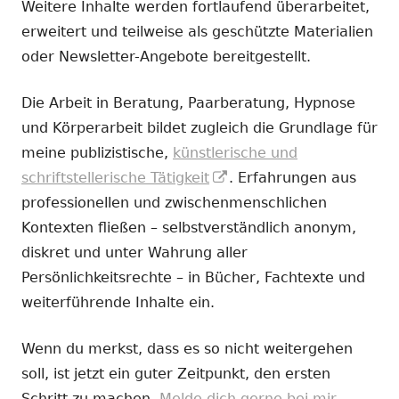
Weitere Inhalte werden fortlaufend überarbeitet,
erweitert und teilweise als geschützte Materialien
oder Newsletter-Angebote bereitgestellt.
Die Arbeit in Beratung, Paarberatung, Hypnose
und Körperarbeit bildet zugleich die Grundlage für
meine publizistische,
künstlerische und
In
schriftstellerische Tätigkeit
. Erfahrungen aus
neuem
professionellen und zwischenmenschlichen
Fenster
Kontexten fließen – selbstverständlich anonym,
öffnen
diskret und unter Wahrung aller
Persönlichkeitsrechte – in Bücher, Fachtexte und
weiterführende Inhalte ein.
Wenn du merkst, dass es so nicht weitergehen
soll, ist jetzt ein guter Zeitpunkt, den ersten
Schritt zu machen.
Melde dich gerne bei mir.