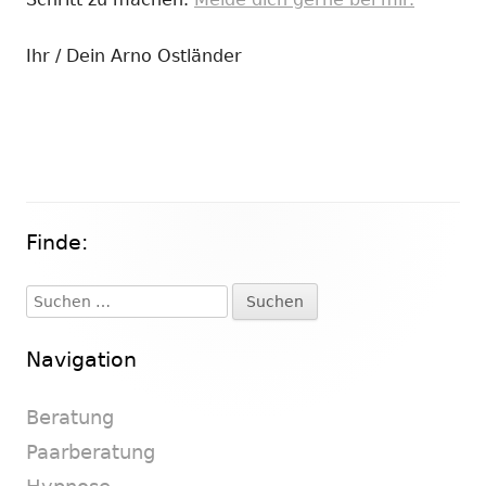
Ihr / Dein Arno Ostländer
Finde:
Haupt-
Seitenleiste
Suchen
nach:
Navigation
Beratung
Paarberatung