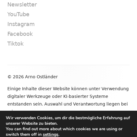
Newsletter
YouTube
Instagram
Facebook
Tiktok
Footer
© 2026 Arno Ostländer
Inhalt
Einige Inhalte dieser Website können unter Verwendung
digitaler Werkzeuge oder KI-basierter Systeme
entstanden sein. Auswahl und Verantwortung liegen bei
mir.
Wir verwenden Cookies, um dir die bestmögliche Erfahrung auf
unserer Website zu bieten.
•
Verwendet
Tiny Framework
•
Anmelden
You can find out more about which cookies we are using or
switch them off in
settings
.
Newsletter
YouTube
Instagram
Facebook
Tik