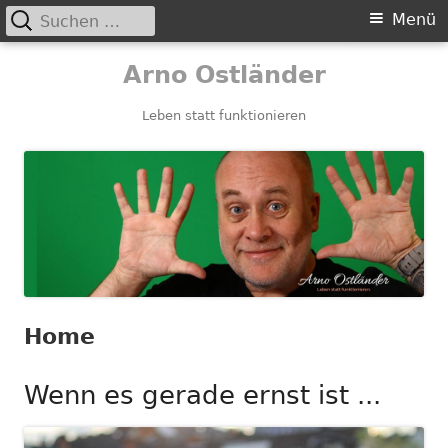
Suchen
Primäres
Menü
nach:
Menü
Springe
Arno Ostländer
zum
Inhalt
Leben statt funktionieren
Home
Wenn es gerade ernst ist ...