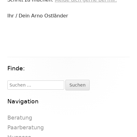
Ihr / Dein Arno Ostländer
Finde:
Haupt-
Seitenleiste
Suchen
nach:
Navigation
Beratung
Paarberatung