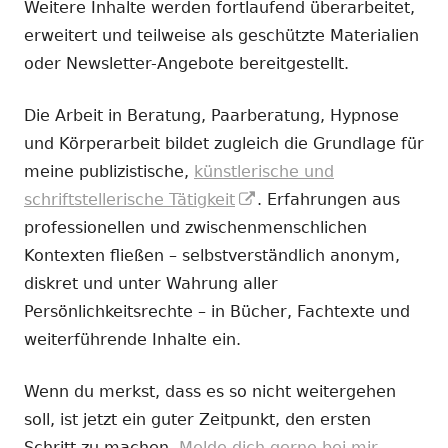
Weitere Inhalte werden fortlaufend überarbeitet,
erweitert und teilweise als geschützte Materialien
oder Newsletter-Angebote bereitgestellt.
Die Arbeit in Beratung, Paarberatung, Hypnose
und Körperarbeit bildet zugleich die Grundlage für
meine publizistische,
künstlerische und
In
schriftstellerische Tätigkeit
. Erfahrungen aus
neuem
professionellen und zwischenmenschlichen
Fenster
Kontexten fließen – selbstverständlich anonym,
öffnen
diskret und unter Wahrung aller
Persönlichkeitsrechte – in Bücher, Fachtexte und
weiterführende Inhalte ein.
Wenn du merkst, dass es so nicht weitergehen
soll, ist jetzt ein guter Zeitpunkt, den ersten
Schritt zu machen.
Melde dich gerne bei mir.