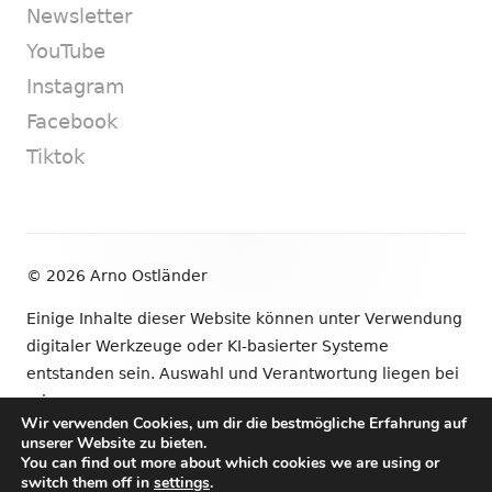
Newsletter
YouTube
Instagram
Facebook
Tiktok
Footer
© 2026 Arno Ostländer
Inhalt
Einige Inhalte dieser Website können unter Verwendung
digitaler Werkzeuge oder KI-basierter Systeme
entstanden sein. Auswahl und Verantwortung liegen bei
mir.
Wir verwenden Cookies, um dir die bestmögliche Erfahrung auf
unserer Website zu bieten.
•
Verwendet
Tiny Framework
•
Anmelden
You can find out more about which cookies we are using or
switch them off in
settings
.
Newsletter
YouTube
Instagram
Facebook
Tik