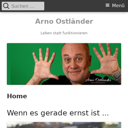
Suchen
Primäres
Menü
nach:
Menü
Springe
Arno Ostländer
zum
Inhalt
Leben statt funktionieren
Home
Wenn es gerade ernst ist ...