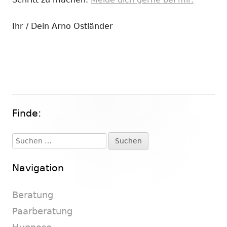
Ihr / Dein Arno Ostländer
Finde:
Haupt-
Seitenleiste
Suchen
nach:
Navigation
Beratung
Paarberatung