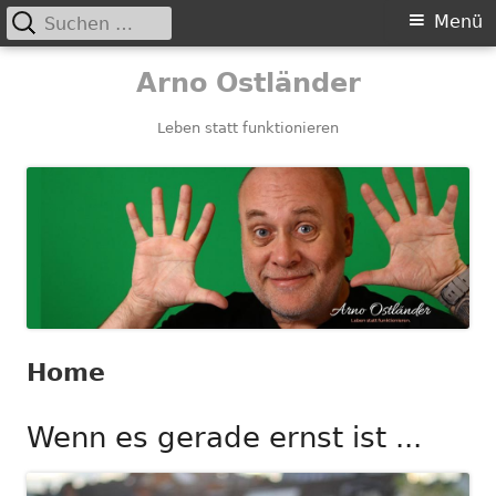
Suchen
Primäres
Menü
nach:
Menü
Springe
Arno Ostländer
zum
Inhalt
Leben statt funktionieren
Home
Wenn es gerade ernst ist ...