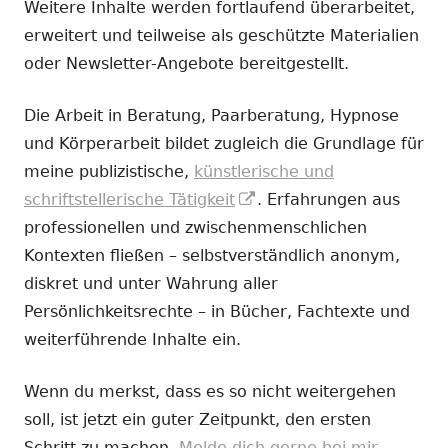
Weitere Inhalte werden fortlaufend überarbeitet,
erweitert und teilweise als geschützte Materialien
oder Newsletter-Angebote bereitgestellt.
Die Arbeit in Beratung, Paarberatung, Hypnose
und Körperarbeit bildet zugleich die Grundlage für
meine publizistische,
künstlerische und
In
schriftstellerische Tätigkeit
. Erfahrungen aus
neuem
professionellen und zwischenmenschlichen
Fenster
Kontexten fließen – selbstverständlich anonym,
öffnen
diskret und unter Wahrung aller
Persönlichkeitsrechte – in Bücher, Fachtexte und
weiterführende Inhalte ein.
Wenn du merkst, dass es so nicht weitergehen
soll, ist jetzt ein guter Zeitpunkt, den ersten
Schritt zu machen.
Melde dich gerne bei mir.