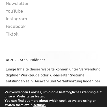
Newsletter
YouTube
Instagram
Facebook
Tiktok
Footer
© 2026 Arno Ostländer
Inhalt
Einige Inhalte dieser Website können unter Verwendung
digitaler Werkzeuge oder KI-basierter Systeme
entstanden sein. Auswahl und Verantwortung liegen bei
mir.
Wir verwenden Cookies, um dir die bestmögliche Erfahrung auf
unserer Website zu bieten.
•
Verwendet
Tiny Framework
•
Anmelden
You can find out more about which cookies we are using or
switch them off in
settings
.
Newsletter
YouTube
Instagram
Facebook
Tik