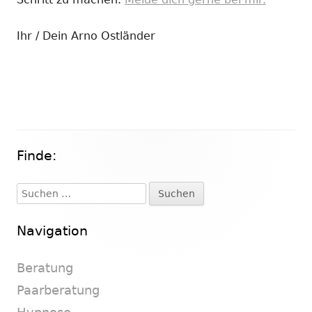
Ihr / Dein Arno Ostländer
Finde:
Haupt-
Seitenleiste
Suchen
nach:
Navigation
Beratung
Paarberatung