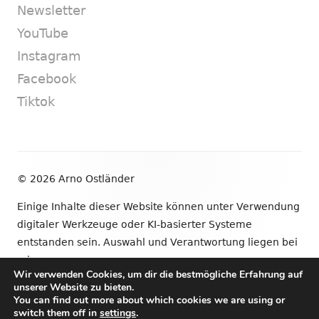
Newsletter
YouTube
Instagram
Facebook
Tiktok
Footer
© 2026 Arno Ostländer
Inhalt
Einige Inhalte dieser Website können unter Verwendung
digitaler Werkzeuge oder KI-basierter Systeme
entstanden sein. Auswahl und Verantwortung liegen bei
mir.
Wir verwenden Cookies, um dir die bestmögliche Erfahrung auf
unserer Website zu bieten.
•
Verwendet
Tiny Framework
•
Anmelden
You can find out more about which cookies we are using or
switch them off in
settings
.
Newsletter
YouTube
Instagram
Facebook
Tik