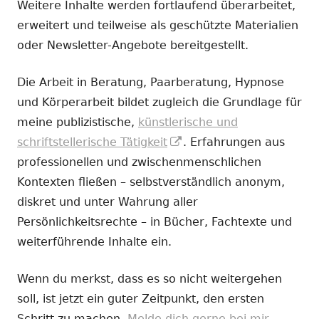
Weitere Inhalte werden fortlaufend überarbeitet,
erweitert und teilweise als geschützte Materialien
oder Newsletter-Angebote bereitgestellt.
Die Arbeit in Beratung, Paarberatung, Hypnose
und Körperarbeit bildet zugleich die Grundlage für
meine publizistische,
künstlerische und
In
schriftstellerische Tätigkeit
. Erfahrungen aus
neuem
professionellen und zwischenmenschlichen
Fenster
Kontexten fließen – selbstverständlich anonym,
öffnen
diskret und unter Wahrung aller
Persönlichkeitsrechte – in Bücher, Fachtexte und
weiterführende Inhalte ein.
Wenn du merkst, dass es so nicht weitergehen
soll, ist jetzt ein guter Zeitpunkt, den ersten
Schritt zu machen.
Melde dich gerne bei mir.