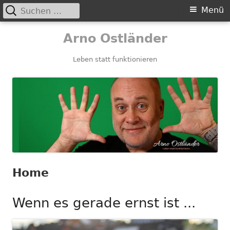
Suchen
Primäres
Menü
nach:
Menü
Springe
Arno Ostländer
zum
Inhalt
Leben statt funktionieren
Home
Wenn es gerade ernst ist ...