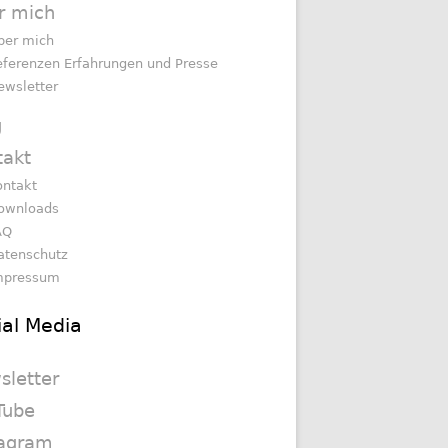
r mich
ber mich
eferenzen Erfahrungen und Presse
ewsletter
g
takt
ontakt
ownloads
AQ
atenschutz
mpressum
ial Media
sletter
Tube
tagram