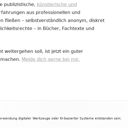
e publizistische,
künstlerische und
Erfahrungen aus professionellen und
uem
 fließen – selbstverständlich anonym, diskret
nster
ichkeitsrechte – in Bücher, Fachtexte und
fnen
 weitergehen soll, ist jetzt ein guter
zu machen.
Melde dich gerne bei mir.
Verwendung digitaler Werkzeuge oder KI-basierter Systeme entstanden sein.