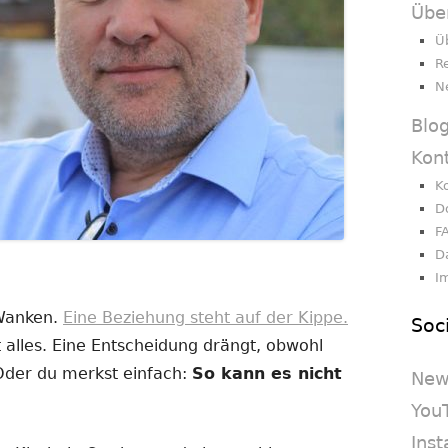
Übe
Ü
R
N
Blo
Kon
K
D
F
D
I
 Wanken.
Eine Beziehung steht auf der Kippe.
Soc
 alles. Eine Entscheidung drängt, obwohl
 Oder du merkst einfach:
So kann es nicht
New
You
Ins