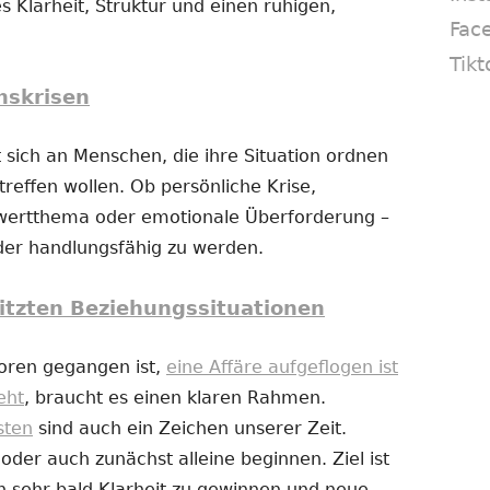
s Klarheit, Struktur und einen ruhigen,
Fac
Tikt
nskrisen
 sich an Menschen, die ihre Situation ordnen
reffen wollen. Ob persönliche Krise,
twertthema oder emotionale Überforderung –
eder handlungsfähig zu werden.
itzten Beziehungssituationen
loren gegangen ist,
eine Affäre aufgeflogen ist
eht
, braucht es einen klaren Rahmen.
sten
sind auch ein Zeichen unserer Zeit.
er auch zunächst alleine beginnen. Ziel ist
n sehr bald Klarheit zu gewinnen und neue