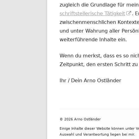
zugleich die Grundlage für mein
In
schriftstellerische Tätigkeit
. 
ne
zwischenmenschlichen Kontexten
Fe
und unter Wahrung aller Persönl
öf
weiterführende Inhalte ein.
Wenn du merkst, dass es so nicht
Zeitpunkt, den ersten Schritt 
Ihr / Dein Arno Ostländer
Footer
© 2026 Arno Ostländer
Inhalt
Einige Inhalte dieser Website können unter 
Auswahl und Verantwortung liegen bei mir.