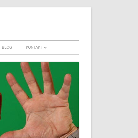
BLOG
KONTAKT
KONTAKT
HRUNGEN UND
DOWNLOADS
FAQ
DATENSCHUTZ
IMPRESSUM