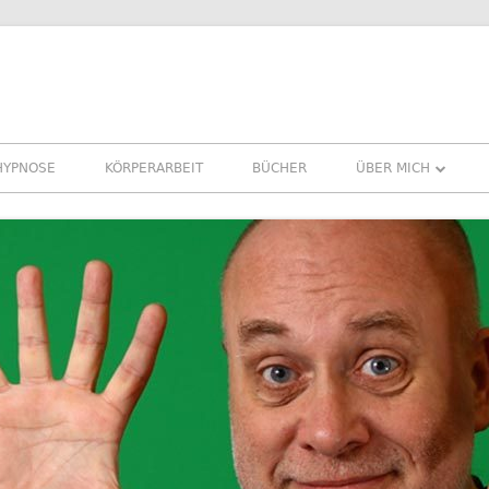
HYPNOSE
KÖRPERARBEIT
BÜCHER
ÜBER MICH
ÜBER MICH
REFERENZEN ERFA
PRESSE
NEWSLETTER