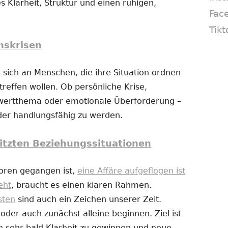
s Klarheit, Struktur und einen ruhigen,
Fac
Tikt
nskrisen
 sich an Menschen, die ihre Situation ordnen
reffen wollen. Ob persönliche Krise,
twertthema oder emotionale Überforderung –
eder handlungsfähig zu werden.
itzten Beziehungssituationen
loren gegangen ist,
eine Affäre aufgeflogen ist
eht
, braucht es einen klaren Rahmen.
sten
sind auch ein Zeichen unserer Zeit.
er auch zunächst alleine beginnen. Ziel ist
n sehr bald Klarheit zu gewinnen und neue