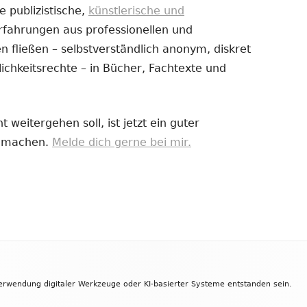
e publizistische,
künstlerische und
Erfahrungen aus professionellen und
uem
 fließen – selbstverständlich anonym, diskret
nster
ichkeitsrechte – in Bücher, Fachtexte und
fnen
 weitergehen soll, ist jetzt ein guter
zu machen.
Melde dich gerne bei mir.
Verwendung digitaler Werkzeuge oder KI-basierter Systeme entstanden sein.