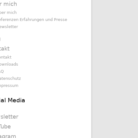
r mich
ber mich
eferenzen Erfahrungen und Presse
ewsletter
g
takt
ontakt
ownloads
AQ
atenschutz
mpressum
ial Media
sletter
Tube
tagram