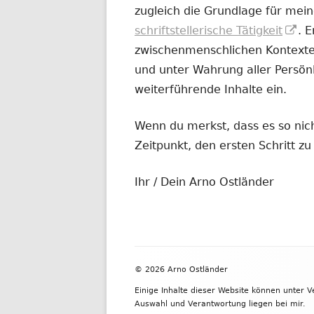
zugleich die Grundlage für mein
In
schriftstellerische Tätigkeit
. 
ne
zwischenmenschlichen Kontexten
Fe
und unter Wahrung aller Persönl
öf
weiterführende Inhalte ein.
Wenn du merkst, dass es so nicht
Zeitpunkt, den ersten Schritt 
Ihr / Dein Arno Ostländer
Footer
© 2026 Arno Ostländer
Inhalt
Einige Inhalte dieser Website können unter 
Auswahl und Verantwortung liegen bei mir.