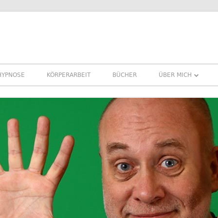
HYPNOSE
KÖRPERARBEIT
BÜCHER
ÜBER MICH
ÜBER MICH
REFERENZEN ERFA
PRESSE
NEWSLETTER