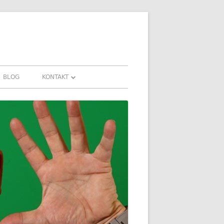
BLOG
KONTAKT
KONTAKT
HRUNGEN UND
DOWNLOADS
FAQ
DATENSCHUTZ
IMPRESSUM