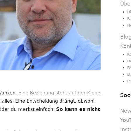
Übe
Ü
R
N
Blo
Kon
K
D
F
D
I
 Wanken.
Eine Beziehung steht auf der Kippe.
Soc
 alles. Eine Entscheidung drängt, obwohl
 Oder du merkst einfach:
So kann es nicht
New
You
Ins