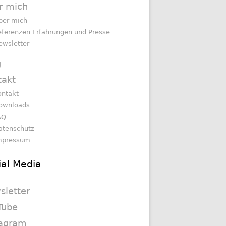
r mich
ber mich
eferenzen Erfahrungen und Presse
ewsletter
g
takt
ontakt
ownloads
AQ
atenschutz
mpressum
ial Media
sletter
Tube
tagram