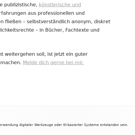
e publizistische,
künstlerische und
Erfahrungen aus professionellen und
uem
 fließen – selbstverständlich anonym, diskret
nster
ichkeitsrechte – in Bücher, Fachtexte und
fnen
 weitergehen soll, ist jetzt ein guter
zu machen.
Melde dich gerne bei mir.
Verwendung digitaler Werkzeuge oder KI-basierter Systeme entstanden sein.