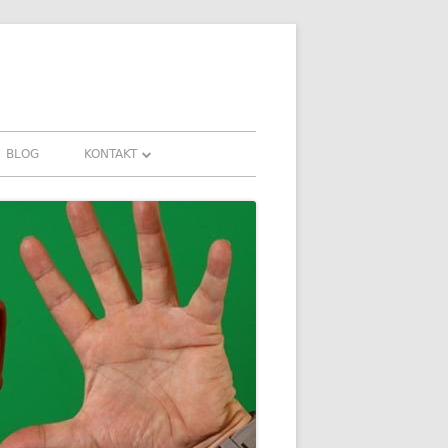
BLOG
KONTAKT
KONTAKT
HRUNGEN UND
DOWNLOADS
FAQ
DATENSCHUTZ
IMPRESSUM