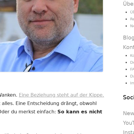
Übe
Ü
R
N
Blo
Kon
K
D
F
D
I
 Wanken.
Eine Beziehung steht auf der Kippe.
Soc
 alles. Eine Entscheidung drängt, obwohl
 Oder du merkst einfach:
So kann es nicht
New
You
Ins