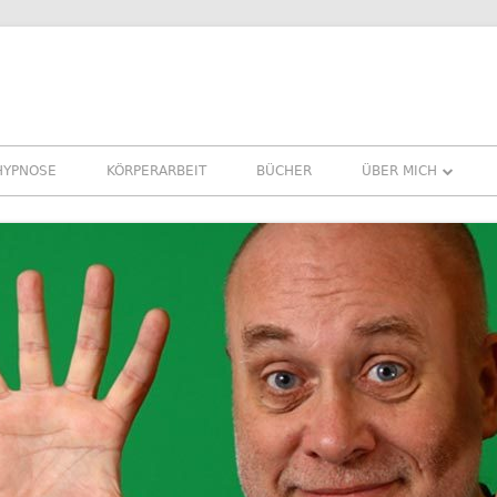
HYPNOSE
KÖRPERARBEIT
BÜCHER
ÜBER MICH
ÜBER MICH
REFERENZEN ERFA
PRESSE
NEWSLETTER