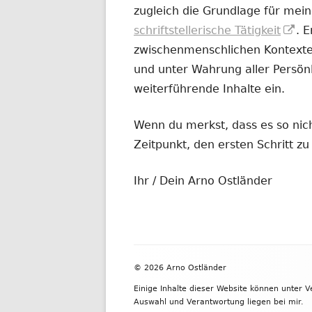
zugleich die Grundlage für mein
In
schriftstellerische Tätigkeit
. 
ne
zwischenmenschlichen Kontexten
Fe
und unter Wahrung aller Persönl
öf
weiterführende Inhalte ein.
Wenn du merkst, dass es so nicht
Zeitpunkt, den ersten Schritt 
Ihr / Dein Arno Ostländer
Footer
© 2026 Arno Ostländer
Inhalt
Einige Inhalte dieser Website können unter 
Auswahl und Verantwortung liegen bei mir.