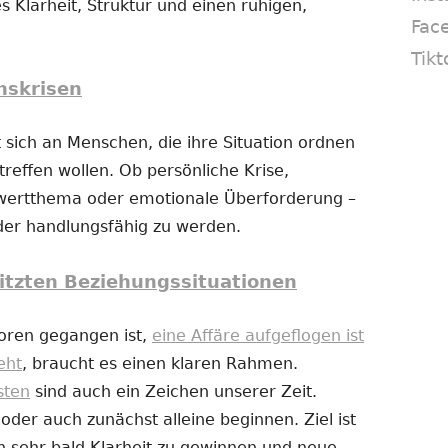
s Klarheit, Struktur und einen ruhigen,
Fac
Tikt
nskrisen
 sich an Menschen, die ihre Situation ordnen
reffen wollen. Ob persönliche Krise,
twertthema oder emotionale Überforderung –
eder handlungsfähig zu werden.
itzten Beziehungssituationen
loren gegangen ist,
eine Affäre aufgeflogen ist
eht
, braucht es einen klaren Rahmen.
sten
sind auch ein Zeichen unserer Zeit.
er auch zunächst alleine beginnen. Ziel ist
n sehr bald Klarheit zu gewinnen und neue