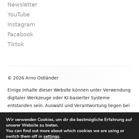
Newsletter
YouTube
Instagram
Facebook
Tiktok
Footer
© 2026 Arno Ostländer
Inhalt
Einige Inhalte dieser Website können unter Verwendung
digitaler Werkzeuge oder KI-basierter Systeme
entstanden sein. Auswahl und Verantwortung liegen bei
mir.
Wir verwenden Cookies, um dir die bestmögliche Erfahrung auf
unserer Website zu bieten.
•
Verwendet
Tiny Framework
•
Anmelden
You can find out more about which cookies we are using or
switch them off in
settings
.
Newsletter
YouTube
Instagram
Facebook
Tik