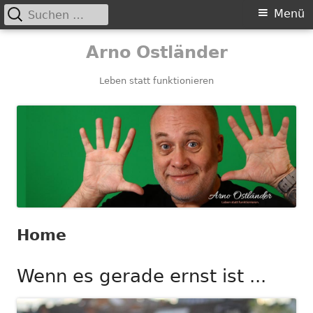
Suchen
Primäres
Menü
nach:
Menü
Springe
Arno Ostländer
zum
Inhalt
Leben statt funktionieren
Home
Wenn es gerade ernst ist ...