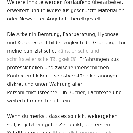
Weitere Inhalte werden fortlaufend überarbeitet,
erweitert und teilweise als geschützte Materialien
oder Newsletter-Angebote bereitgestellt.
Die Arbeit in Beratung, Paarberatung, Hypnose
und Körperarbeit bildet zugleich die Grundlage für
meine publizistische,
künstlerische und
In
schriftstellerische Tätigkeit
. Erfahrungen aus
neuem
professionellen und zwischenmenschlichen
Fenster
Kontexten fließen – selbstverständlich anonym,
öffnen
diskret und unter Wahrung aller
Persönlichkeitsrechte – in Bücher, Fachtexte und
weiterführende Inhalte ein.
Wenn du merkst, dass es so nicht weitergehen
soll, ist jetzt ein guter Zeitpunkt, den ersten
Schritt zu machen.
Melde dich gerne bei mir.