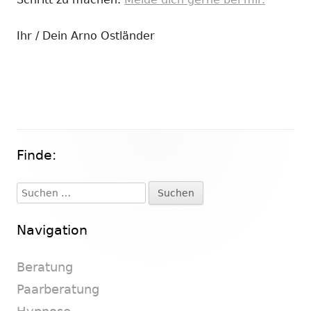
Ihr / Dein Arno Ostländer
Finde:
Haupt-
Seitenleiste
Suchen
nach:
Navigation
Beratung
Paarberatung