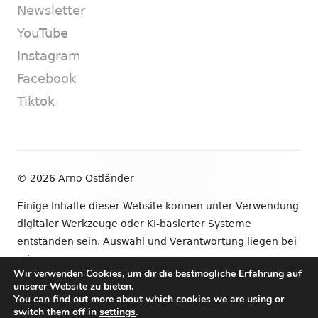
Newsletter
YouTube
Instagram
Facebook
Tiktok
Footer
© 2026 Arno Ostländer
Inhalt
Einige Inhalte dieser Website können unter Verwendung
digitaler Werkzeuge oder KI-basierter Systeme
entstanden sein. Auswahl und Verantwortung liegen bei
mir.
Wir verwenden Cookies, um dir die bestmögliche Erfahrung auf
unserer Website zu bieten.
•
Verwendet
Tiny Framework
•
Anmelden
You can find out more about which cookies we are using or
switch them off in
settings
.
Newsletter
YouTube
Instagram
Facebook
Tik