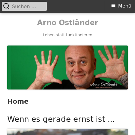
Suchen
Primäres
Menü
nach:
Menü
Springe
Arno Ostländer
zum
Inhalt
Leben statt funktionieren
Home
Wenn es gerade ernst ist ...