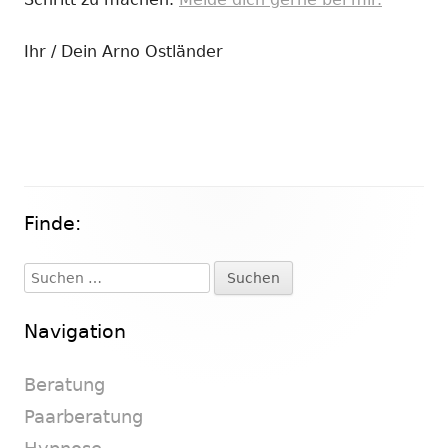
Ihr / Dein Arno Ostländer
Finde:
Haupt-
Seitenleiste
Suchen
nach:
Navigation
Beratung
Paarberatung