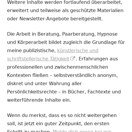
Weitere Inhalte werden fortlaufend überarbeitet,
erweitert und teilweise als geschützte Materialien
oder Newsletter-Angebote bereitgestellt.
Die Arbeit in Beratung, Paarberatung, Hypnose
und Körperarbeit bildet zugleich die Grundlage für
meine publizistische,
künstlerische und
In
schriftstellerische Tätigkeit
. Erfahrungen aus
neuem
professionellen und zwischenmenschlichen
Fenster
Kontexten fließen – selbstverständlich anonym,
öffnen
diskret und unter Wahrung aller
Persönlichkeitsrechte – in Bücher, Fachtexte und
weiterführende Inhalte ein.
Wenn du merkst, dass es so nicht weitergehen
soll, ist jetzt ein guter Zeitpunkt, den ersten
Schritt zu machen.
Melde dich gerne bei mir.