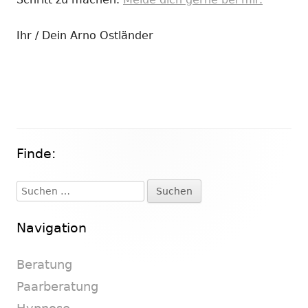
Ihr / Dein Arno Ostländer
Finde:
Haupt-
Seitenleiste
Suchen
nach:
Navigation
Beratung
Paarberatung