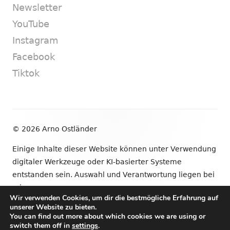
Newsletter
YouTube
Instagram
Facebook
Tiktok
Footer
© 2026 Arno Ostländer
Inhalt
Einige Inhalte dieser Website können unter Verwendung
digitaler Werkzeuge oder KI-basierter Systeme
entstanden sein. Auswahl und Verantwortung liegen bei
mir.
Wir verwenden Cookies, um dir die bestmögliche Erfahrung auf
unserer Website zu bieten.
•
Verwendet
Tiny Framework
•
Anmelden
You can find out more about which cookies we are using or
switch them off in
settings
.
Newsletter
YouTube
Instagram
Facebook
Tik