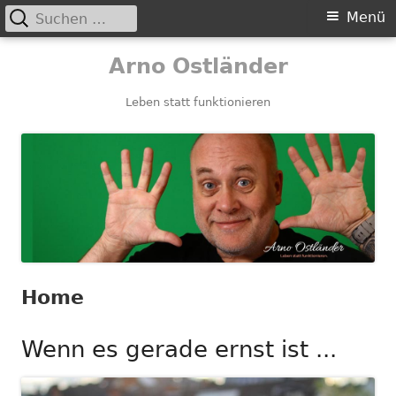
Suchen
Primäres
Menü
nach:
Menü
Springe
Arno Ostländer
zum
Inhalt
Leben statt funktionieren
Home
Wenn es gerade ernst ist ...