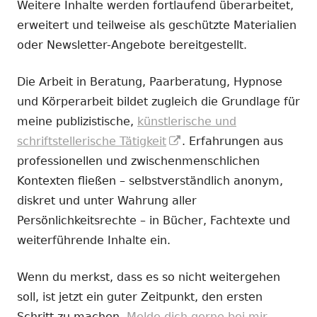
Weitere Inhalte werden fortlaufend überarbeitet,
erweitert und teilweise als geschützte Materialien
oder Newsletter-Angebote bereitgestellt.
Die Arbeit in Beratung, Paarberatung, Hypnose
und Körperarbeit bildet zugleich die Grundlage für
meine publizistische,
künstlerische und
In
schriftstellerische Tätigkeit
. Erfahrungen aus
neuem
professionellen und zwischenmenschlichen
Fenster
Kontexten fließen – selbstverständlich anonym,
öffnen
diskret und unter Wahrung aller
Persönlichkeitsrechte – in Bücher, Fachtexte und
weiterführende Inhalte ein.
Wenn du merkst, dass es so nicht weitergehen
soll, ist jetzt ein guter Zeitpunkt, den ersten
Schritt zu machen.
Melde dich gerne bei mir.