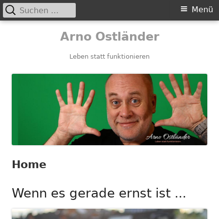
Suchen
Primäres
Menü
nach:
Menü
Springe
Arno Ostländer
zum
Inhalt
Leben statt funktionieren
Home
Wenn es gerade ernst ist ...