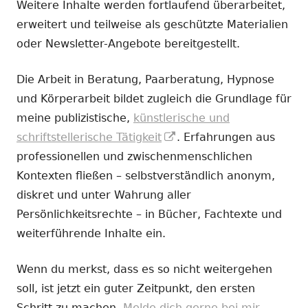
Weitere Inhalte werden fortlaufend überarbeitet,
erweitert und teilweise als geschützte Materialien
oder Newsletter-Angebote bereitgestellt.
Die Arbeit in Beratung, Paarberatung, Hypnose
und Körperarbeit bildet zugleich die Grundlage für
meine publizistische,
künstlerische und
In
schriftstellerische Tätigkeit
. Erfahrungen aus
neuem
professionellen und zwischenmenschlichen
Fenster
Kontexten fließen – selbstverständlich anonym,
öffnen
diskret und unter Wahrung aller
Persönlichkeitsrechte – in Bücher, Fachtexte und
weiterführende Inhalte ein.
Wenn du merkst, dass es so nicht weitergehen
soll, ist jetzt ein guter Zeitpunkt, den ersten
Schritt zu machen.
Melde dich gerne bei mir.