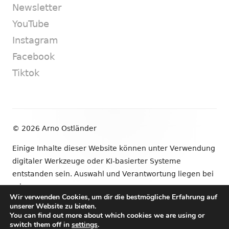
Newsletter
YouTube
Instagram
Facebook
Tiktok
Footer
© 2026 Arno Ostländer
Inhalt
Einige Inhalte dieser Website können unter Verwendung
digitaler Werkzeuge oder KI-basierter Systeme
entstanden sein. Auswahl und Verantwortung liegen bei
mir.
Wir verwenden Cookies, um dir die bestmögliche Erfahrung auf
unserer Website zu bieten.
•
Verwendet
Tiny Framework
•
Anmelden
You can find out more about which cookies we are using or
switch them off in
settings
.
Newsletter
YouTube
Instagram
Facebook
Tik