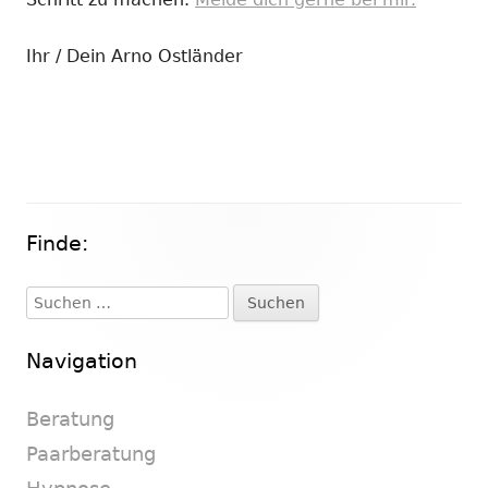
Ihr / Dein Arno Ostländer
Finde:
Haupt-
Seitenleiste
Suchen
nach:
Navigation
Beratung
Paarberatung