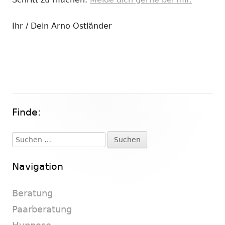
Ihr / Dein Arno Ostländer
Finde:
Haupt-
Seitenleiste
Suchen
nach:
Navigation
Beratung
Paarberatung