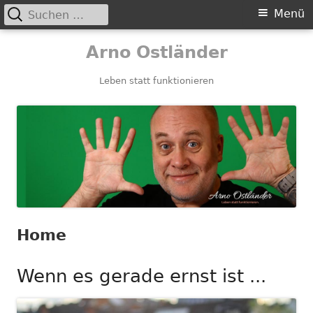
Suchen
Primäres
Menü
nach:
Menü
Springe
Arno Ostländer
zum
Inhalt
Leben statt funktionieren
Home
Wenn es gerade ernst ist ...