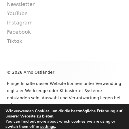
Newsletter
YouTube
Instagram
Facebook
Tiktok
Footer
© 2026 Arno Ostländer
Inhalt
Einige Inhalte dieser Website können unter Verwendung
digitaler Werkzeuge oder KI-basierter Systeme
entstanden sein. Auswahl und Verantwortung liegen bei
mir.
Wir verwenden Cookies, um dir die bestmögliche Erfahrung auf
unserer Website zu bieten.
•
Verwendet
Tiny Framework
•
Anmelden
You can find out more about which cookies we are using or
switch them off in
settings
.
Newsletter
YouTube
Instagram
Facebook
Tik