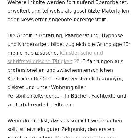
Weitere Inhalte werden fortlaufend überarbeitet,
erweitert und teilweise als geschützte Materialien
oder Newsletter-Angebote bereitgestellt.
Die Arbeit in Beratung, Paarberatung, Hypnose
und Körperarbeit bildet zugleich die Grundlage für
meine publizistische,
künstlerische und
In
schriftstellerische Tätigkeit
. Erfahrungen aus
neuem
professionellen und zwischenmenschlichen
Fenster
Kontexten fließen – selbstverständlich anonym,
öffnen
diskret und unter Wahrung aller
Persönlichkeitsrechte – in Bücher, Fachtexte und
weiterführende Inhalte ein.
Wenn du merkst, dass es so nicht weitergehen
soll, ist jetzt ein guter Zeitpunkt, den ersten
Schritt zu machen.
Melde dich gerne bei mir.